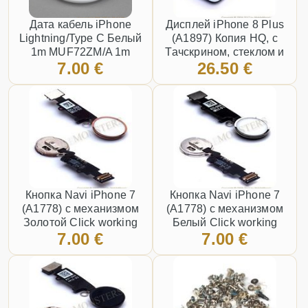
Дата кабель iPhone
Дисплей iPhone 8 Plus
Lightning/Type C Белый
(A1897) Копия HQ, с
1m MUF72ZM/A 1m
Тачскрином, стеклом и
7.00 €
26.50 €
MUF72ZM/A
рамкой Белая
Кнопка Navi iPhone 7
Кнопка Navi iPhone 7
(A1778) с механизмом
(A1778) с механизмом
Золотой Click working
Белый Click working
7.00 €
7.00 €