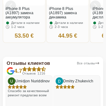
iPhone 8 Plus
iPhone 8 Plus
iPhone 
(A1897) замена
(A1897) замена
(A1897
аккумулятора
динамика
диспле
Детали в наличии
Детали в наличии
Дета
1-2 часа
2-3 часа
1-2 
53.50 €
44.95 €
6
Отзывы клиентов
Все отзывы
4.7
Отзывов: 1216
Umidjon Nuriddinov
Dmitry Zhukevich
!
Спасибо за качественный
О
ремонт предлагаю всем