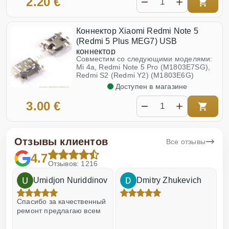
2.20 €
Коннектор Xiaomi Redmi Note 5
(Redmi 5 Plus MEG7) USB
коннектор
Совместим со следующими моделями:
Mi 4a, Redmi Note 5 Pro (M1803E7SG),
Redmi S2 (Redmi Y2) (M1803E6G)
Доступен в магазине
3.00 €
Отзывы клиентов
Все отзывы
4.7
Отзывов: 1216
Umidjon Nuriddinov
Dmitry Zhukevich
!
Спасибо за качественный
О
ремонт предлагаю всем