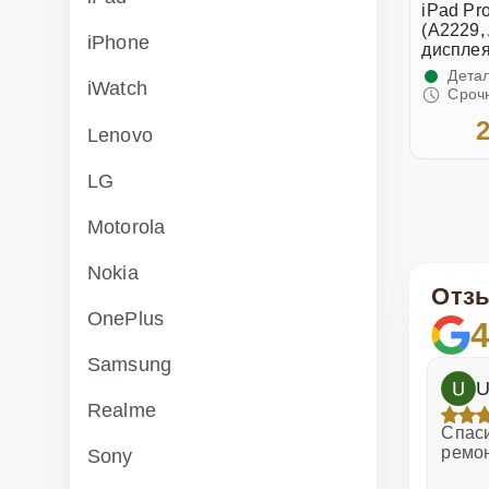
iPad Pro
(A2229,
iPhone
дисплея
Детал
iWatch
Сроч
2
Lenovo
LG
Motorola
Nokia
Отз
OnePlus
4
Samsung
h
Dina Vituma
U
Realme
Отличное обслуживание!
Спаси
ремо
Sony