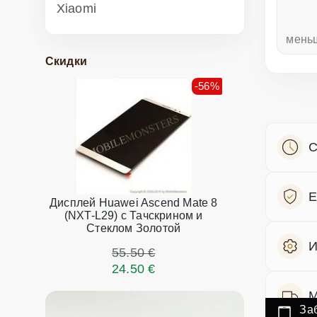
Xiaomi
неделю назад
мень
Скидки
-56%
С
Е
Дисплей Huawei Ascend Mate 8
(NXT-L29) с Тачскрином и
Стеклом Золотой
И
55.50 €
24.50 €
М
За