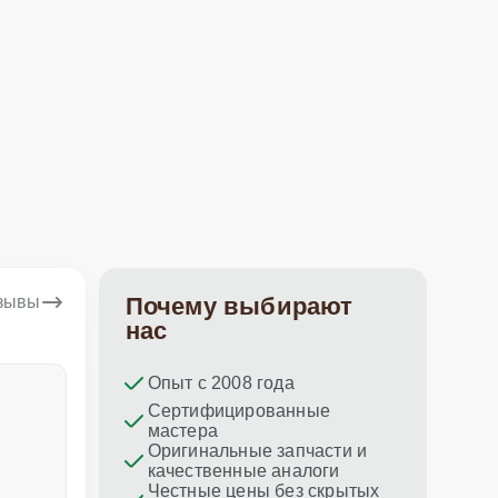
тзывы
Почему выбирают
нас
Опыт с 2008 года
Dina Vituma
Umidj
Сертифицированные
мастера
Отличное обслуживание!
Спасибо з
Оригинальные запчасти и
ремонт пр
качественные аналоги
Честные цены без скрытых