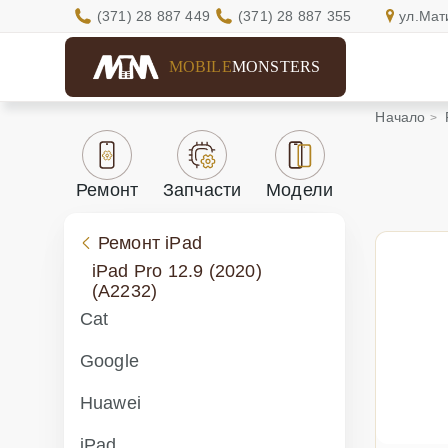
(371) 28 887 449
(371) 28 887 355
ул.Мат
MOBILE
MONSTERS
Начало
Ремонт
Запчасти
Модели
Ремонт iPad
iPad Pro 12.9 (2020)
(A2232)
Cat
Google
Huawei
iPad