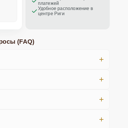
платежей
Удобное расположение в
центре Риги
неделю назад
меньше не
росы (FAQ)