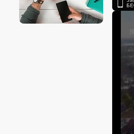
За
БЕ