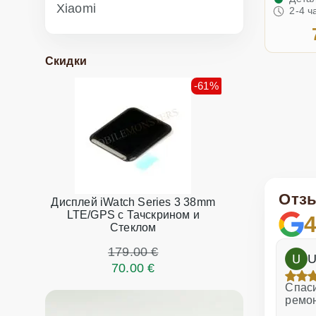
Xiaomi
2-4 ч
Скидки
-61%
Отз
Дисплей iWatch Series 3 38mm
LTE/GPS с Тачскрином и
4
Стеклом
179.00 €
h
Dina Vituma
U
70.00 €
Отличное обслуживание!
Спаси
ремо