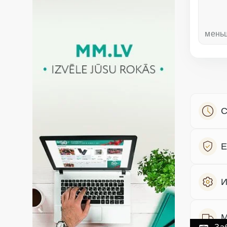
неделю назад
мень
С
Е
И
М