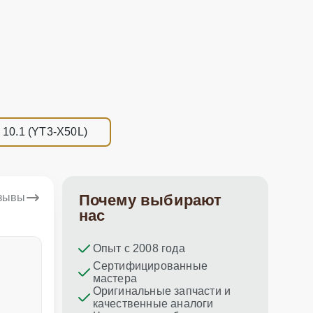
 10.1 (YT3-X50L)
тзывы
Почему выбирают
нас
Опыт с 2008 года
Dina Vituma
Umidj
Сертифицированные
мастера
Отличное обслуживание!
Спасибо з
Оригинальные запчасти и
ремонт пр
качественные аналоги