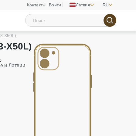
Контакты
Войти
Латвия
RU
T3-X50L)
3-X50L)
р
ге и Латвии