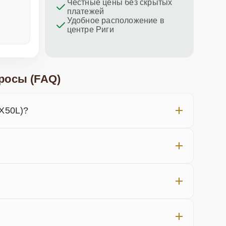
Честные цены без скрытых
платежей
Удобное расположение в
центре Риги
неделю назад
меньше не
росы (FAQ)
-X50L)?