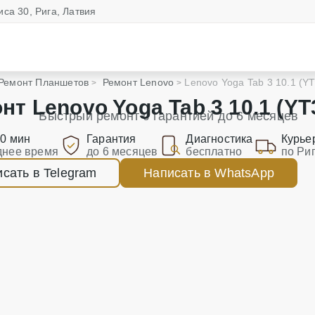
иса 30, Рига, Латвия
Ремонт Планшетов
Ремонт Lenovo
Lenovo Yoga Tab 3 10.1 (Y
нт Lenovo Yoga Tab 3 10.1 (YT
Быстрый ремонт с гарантией до 6 месяцев
90 мин
Гарантия
Диагностика
Курье
днее время
до 6 месяцев
бесплатно
по Ри
сать в Telegram
Написать в WhatsApp