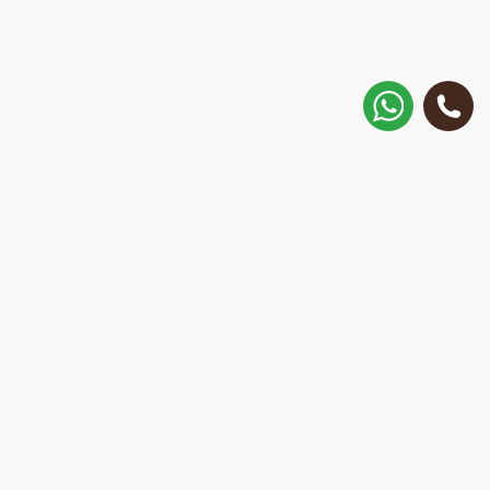
Как добраться?
ул. Матиса 30, Рига, Латвия
Позвонить
+371 28 887 449
+37128887355
Написать в WhatsApp
Ответим за 15 минут
E-Mail:
repair@mobilemonsters.lv
Курьерская доставка
По Риге и всей Латвии