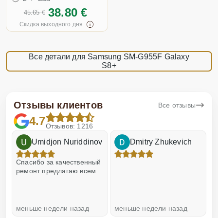
38.80 €
45.65 €
Скидка выходного дня
Все детали для Samsung SM-G955F Galaxy
S8+
Отзывы клиентов
Все отзывы
4.7
Отзывов: 1216
Umidjon Nuriddinov
Dmitry Zhukevich
!
Спасибо за качественный
О
ремонт предлагаю всем
меньше недели назад
меньше недели назад
н