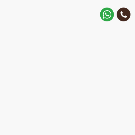
Как добраться?
ул. Матиса 30, Рига, Латвия
Позвонить
+371 28 887 449
+37128887355
Написать в WhatsApp
Ответим за 15 минут
E-Mail:
repair@mobilemonsters.lv
Курьерская доставка
По Риге и всей Латвии