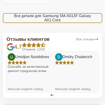
Все детали для Samsung SM-A013F Galaxy
A01 Core
Отзывы клиентов
Все отзывы
4.7
Отзывов: 1216
Umidjon Nuriddinov
Dmitry Zhukevich
!
Спасибо за качественный
О
ремонт предлагаю всем
меньше недели назад
меньше недели назад
н