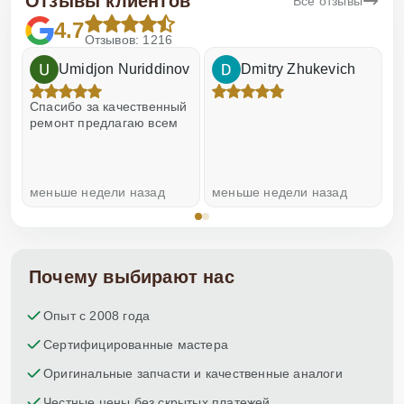
Отзывы клиентов
Все отзывы
4.7
Отзывов: 1216
Umidjon Nuriddinov
Dmitry Zhukevich
!
Спасибо за качественный
О
ремонт предлагаю всем
меньше недели назад
меньше недели назад
н
Почему выбирают нас
Опыт с 2008 года
Сертифицированные мастера
Оригинальные запчасти и качественные аналоги
Честные цены без скрытых платежей