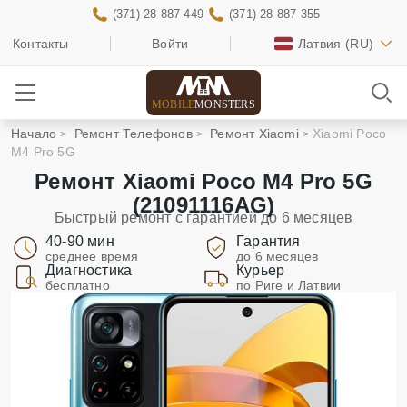
(371) 28 887 449
(371) 28 887 355
Контакты
Войти
Латвия
(RU)
MOBILE
MONSTERS
Начало
Ремонт Телефонов
Ремонт Xiaomi
Xiaomi Poco
M4 Pro 5G
Ремонт Xiaomi Poco M4 Pro 5G
(21091116AG)
Быстрый ремонт с гарантией до 6 месяцев
40-90 мин
Гарантия
среднее время
до 6 месяцев
Диагностика
Курьер
бесплатно
по Риге и Латвии