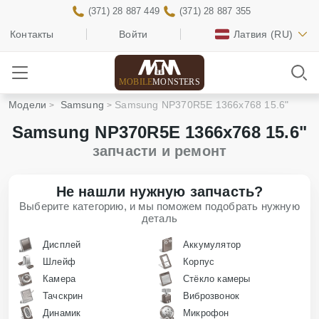
(371) 28 887 449
(371) 28 887 355
Контакты
Войти
Латвия
(RU)
MOBILE
MONSTERS
Модели
Samsung
Samsung NP370R5E 1366x768 15.6"
Samsung NP370R5E 1366x768 15.6"
запчасти и ремонт
Не нашли нужную запчасть?
Выберите категорию, и мы поможем подобрать нужную
деталь
Дисплей
Аккумулятор
Шлейф
Корпус
Камера
Стёкло камеры
Тачскрин
Виброзвонок
Динамик
Микрофон