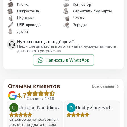
Кнопка
Коннектор
Микросхема
Держатель сим карты
Наушники
Чехлы
USB провода
Зарядка
Другое
Нужна помощь с подбором?
Наши специалисты помогут найти нужную запчасть
для вашего устройства
Написать в WhatsApp
Отзывы клиентов
Все отзывы
4.7
Отзывов: 1216
Umidjon Nuriddinov
Dmitry Zhukevich
!
Спасибо за качественный
О
ремонт предлагаю всем