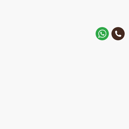
Как добраться?
ул. Матиса 30, Рига, Латвия
Позвонить
+371 28 887 449
+37128887355
Написать в WhatsApp
Ответим за 15 минут
E-Mail:
repair@mobilemonsters.lv
Курьерская доставка