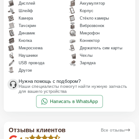
Дисплей
Аккумулятор
Шлейф
Корпус
Камера
Стёкло камеры
Тачскрин
Виброзвонок
Динамик
Микрофон
Кнопка
Коннектор
Микросхема
Держатель сим карты
Наушники
Чехлы
USB провода
Зарядка
Другое
Нужна помощь с подбором?
Наши специалисты помогут найти нужную запчасть
для вашего устройства
Написать в WhatsApp
Отзывы клиентов
Все отзывы