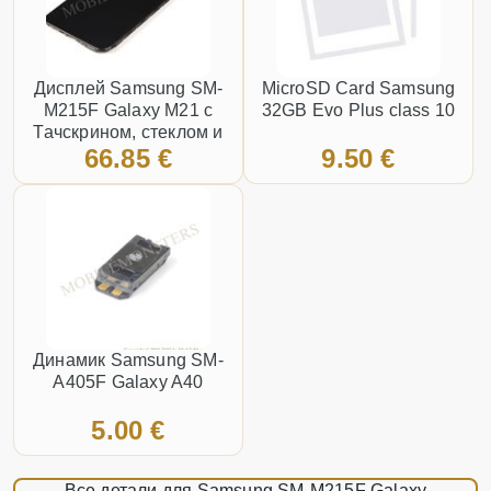
Дисплей Samsung SM-
MicroSD Card Samsung
M215F Galaxy M21 с
32GB Evo Plus class 10
Тачскрином, стеклом и
66.85 €
9.50 €
рамкой, (Service pack)
Чёрный
Динамик Samsung SM-
A405F Galaxy A40
5.00 €
Все детали для Samsung SM-M215F Galaxy