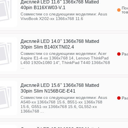
Дисплей LED 11.6" 1366x768 Matted
40pin B116XW03-V.1
По
то
Совместим со следующими моделями: Asus
VivoBook X202-xx 1366x768 11.6
Дисплей LED 14.0" 1366x768 Matted
30pin Slim B140XTN02.4
Совместим со следующими моделями: Acer
Ра
Aspire E1-4-xx 1366х768 14, Lenovo ThinkPad
L450 1920x1080 14", ThinkPad T440 1366x768
...
Дисплей LED 15.6" 1366x768 Matted
30pin Slim N156BGE-E41
Совместим со следующими моделями: Asus
Ра
A540-xx 1366x768 15.6, B551-xx 1366х768
15.6, G551-xx 1366x768 15.6, GL552-xx
1366x768 ...