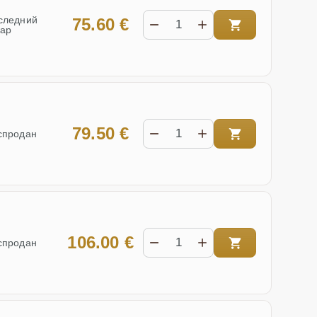
следний
75.60 €
вар
79.50 €
спродан
106.00 €
спродан