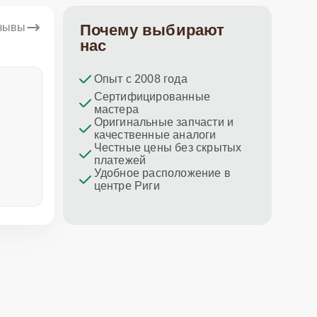
тзывы
Почему выбирают
нас
Опыт с 2008 года
Dina Vituma
Umidj
Сертифицированные
мастера
Отличное обслуживание!
Спасибо з
Оригинальные запчасти и
ремонт пр
качественные аналоги
Честные цены без скрытых
платежей
Удобное расположение в
центре Риги
неделю назад
меньше не