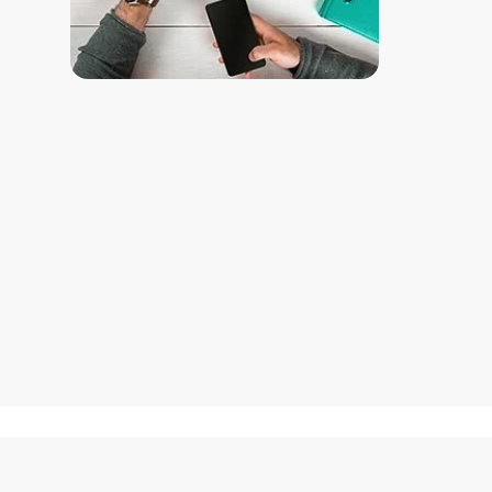
Как добраться?
ул. Матиса 30, Рига, Латвия