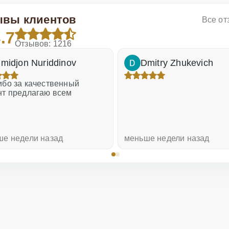
ывы клиентов
Все о
.7
Отзывов: 1216
midjon Nuriddinov
Dmitry Zhukevich
бо за качественный
нт предлагаю всем
ше недели назад
меньше недели назад