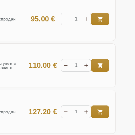
95.00 €
спродан
ступен в
110.00 €
газине
127.20 €
спродан