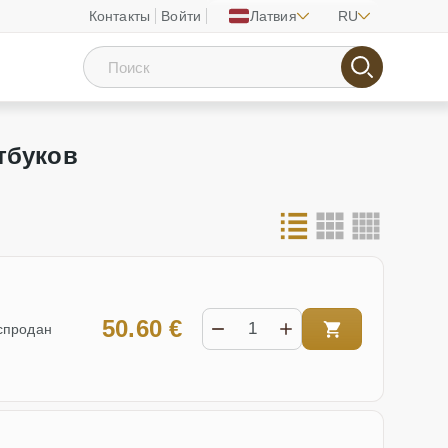
Контакты
Войти
Латвия
RU
тбуков
50.60 €
спродан