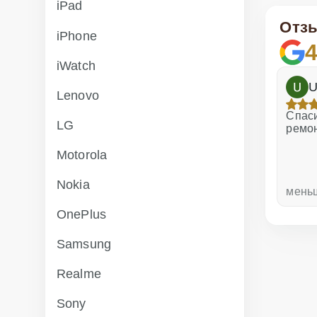
iPad
Отз
iPhone
4
iWatch
h
Dina Vituma
U
Lenovo
Отличное обслуживание!
Спаси
LG
ремо
Motorola
Nokia
неделю назад
мень
OnePlus
Samsung
Realme
Sony