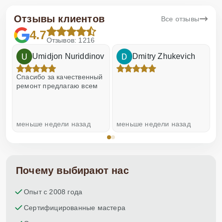
Отзывы клиентов
Все отзывы
4.7
Отзывов: 1216
Umidjon Nuriddinov
Dmitry Zhukevich
!
Спасибо за качественный
О
ремонт предлагаю всем
меньше недели назад
меньше недели назад
н
Почему выбирают нас
Опыт с 2008 года
Сертифицированные мастера