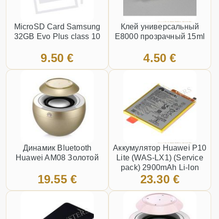
MicroSD Card Samsung
Клей универсальный
32GB Evo Plus class 10
E8000 прозрачный 15ml
9.50 €
4.50 €
Динамик Bluetooth
Аккумулятор Huawei P10
Huawei AM08 Золотой
Lite (WAS-LX1) (Service
pack) 2900mAh Li-Ion
19.55 €
23.30 €
HB366481ECW