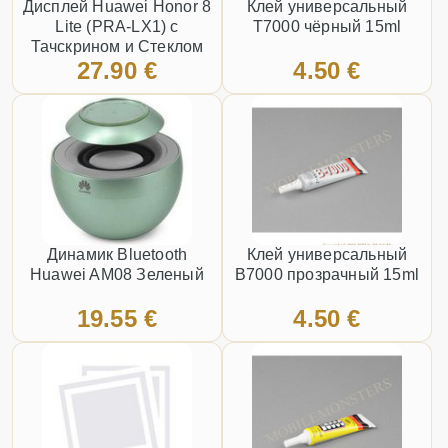
Дисплей Huawei Honor 8
Клей универсальный
Lite (PRA-LX1) с
T7000 чёрный 15ml
Тачскрином и Стеклом
27.90 €
4.50 €
Золотой
Динамик Bluetooth
Клей универсальный
Huawei AM08 Зеленый
B7000 прозрачный 15ml
19.55 €
4.50 €