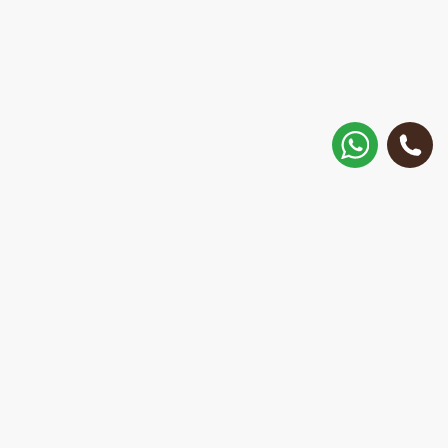
Как добраться?
ул. Матиса 30, Рига, Латвия
Позвонить
+371 28 887 449
+37128887355
Написать в WhatsApp
Ответим за 15 минут
E-Mail:
repair@mobilemonsters.lv