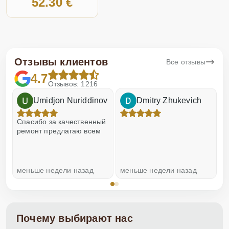
52.30 €
Отзывы клиентов
Все отзывы
4.7
Отзывов: 1216
Umidjon Nuriddinov
Dmitry Zhukevich
!
Спасибо за качественный
О
ремонт предлагаю всем
меньше недели назад
меньше недели назад
н
Почему выбирают нас