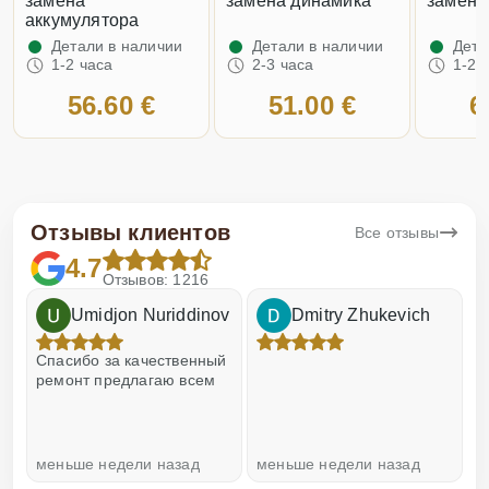
замена
замена динамика
замена
аккумулятора
Детали в наличии
Детали в наличии
Дета
1-2 часа
2-3 часа
1-2 
56.60 €
51.00 €
6
Отзывы клиентов
Все отзывы
4.7
Отзывов: 1216
Umidjon Nuriddinov
Dmitry Zhukevich
!
Спасибо за качественный
О
ремонт предлагаю всем
меньше недели назад
меньше недели назад
н