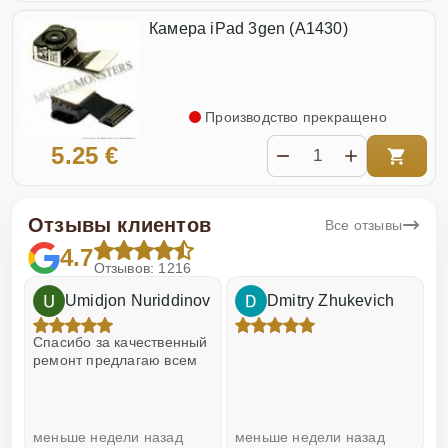
Камера iPad 3gen (A1430)
Производство прекращено
5.25 €
Отзывы клиентов
Все отзывы
4.7
Отзывов: 1216
Umidjon Nuriddinov
Dmitry Zhukevich
!
Спасибо за качественный
О
ремонт предлагаю всем
меньше недели назад
меньше недели назад
н