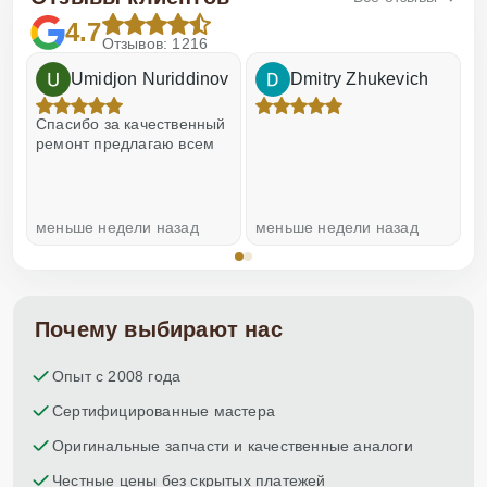
4.7
Отзывов: 1216
Umidjon Nuriddinov
Dmitry Zhukevich
!
Спасибо за качественный
О
ремонт предлагаю всем
меньше недели назад
меньше недели назад
н
Почему выбирают нас
Опыт с 2008 года
Сертифицированные мастера
Оригинальные запчасти и качественные аналоги
Честные цены без скрытых платежей