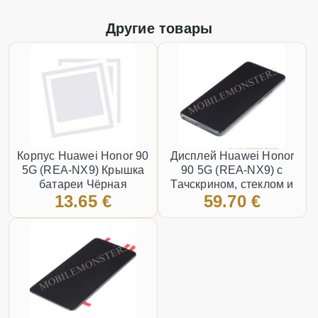
Другие товары
Корпус Huawei Honor 90
Дисплей Huawei Honor
5G (REA-NX9) Крышка
90 5G (REA-NX9) с
батареи Чёрная
Тачскрином, стеклом и
13.65 €
59.70 €
рамкой Чёрный