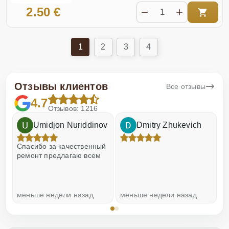
2.50 €
1
2
3
4
Отзывы клиентов
Все отзывы
4.7
Отзывов: 1216
Umidjon Nuriddinov
Dmitry Zhukevich
!
Спасибо за качественный
О
ремонт предлагаю всем
меньше недели назад
меньше недели назад
н