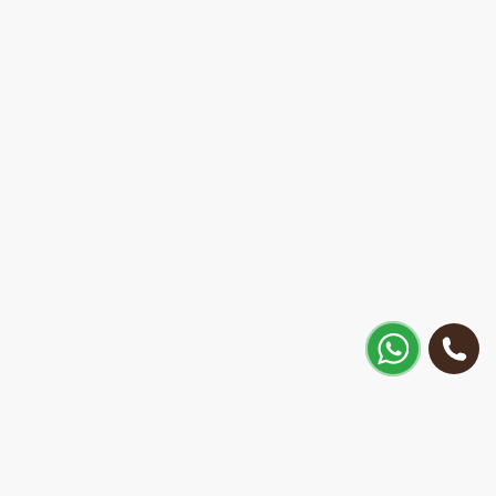
Как добраться?
ул. Матиса 30, Рига, Латвия
Позвонить