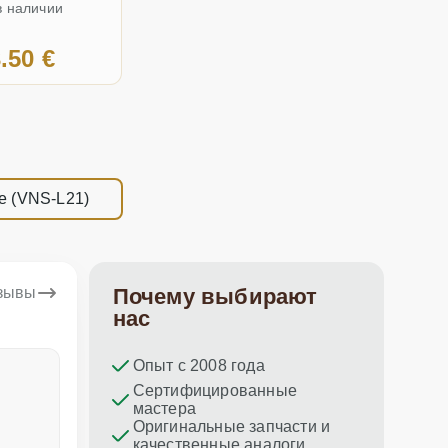
в наличии
.50 €
te (VNS-L21)
тзывы
Почему выбирают
нас
Опыт с 2008 года
Dina Vituma
Umidj
Сертифицированные
мастера
Отличное обслуживание!
Спасибо з
Оригинальные запчасти и
ремонт пр
качественные аналоги