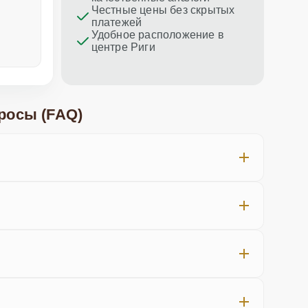
Честные цены без скрытых
платежей
Удобное расположение в
центре Риги
неделю назад
меньше не
росы (FAQ)