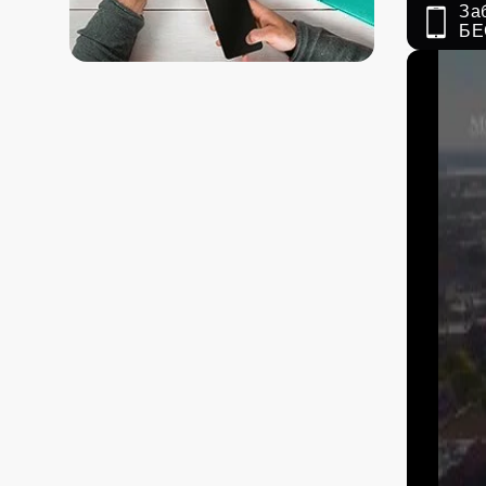
За
БЕ