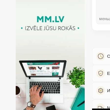
неделю назад
мень
С
Е
И
М