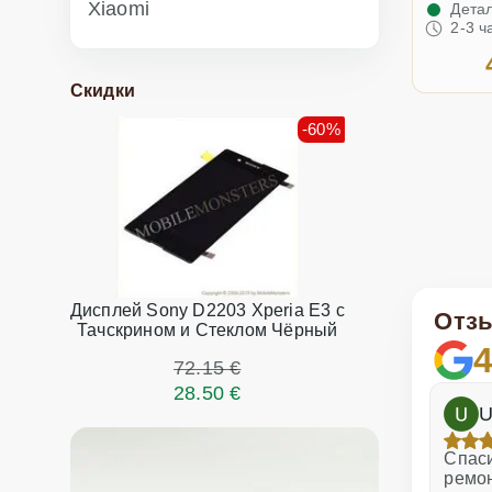
Xiaomi
Детал
2-3 ч
Скидки
-60%
Дисплей Sony D2203 Xperia E3 с
Отз
Тачскрином и Стеклом Чёрный
4
72.15 €
28.50 €
h
Dina Vituma
U
Отличное обслуживание!
Спаси
ремо