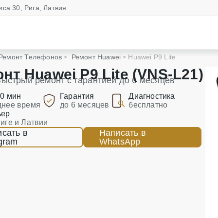
иса 30, Рига, Латвия
Ремонт Телефонов
Ремонт Huawei
Huawei P9 Lite
нт Huawei P9 Lite (VNS-L21)
ыстрый ремонт с гарантией до 6 месяцев
90 мин
Гарантия
Диагностика
днее время
до 6 месяцев
бесплатно
ьер
Риге и Латвии
сать в
Написать в
gram
WhatsApp