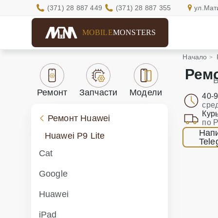
(371) 28 887 449
(371) 28 887 355
ул.Мат
MOBILE
MONSTERS
Начало
Ремо
Б
Ремонт
Запчасти
Модели
40-
сре
Кур
Ремонт Huawei
по 
Напи
Huawei P9 Lite
Tele
Cat
Google
Huawei
iPad