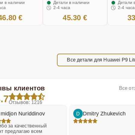
и в наличии
Детали в наличии
Детали 
аса
2-4 часа
2-4 часа
46.80 €
45.30 €
33
Все детали для Huawei P9 Li
ывы клиентов
Все о
.7
Отзывов: 1216
midjon Nuriddinov
Dmitry Zhukevich
бо за качественный
нт предлагаю всем