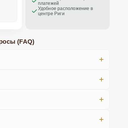
платежей
Удобное расположение в
центре Риги
неделю назад
меньше не
росы (FAQ)