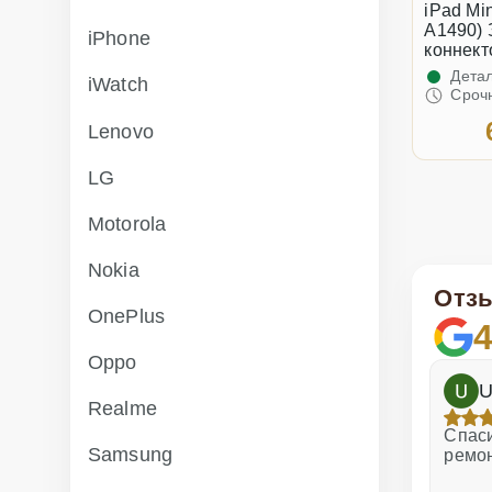
iPad Min
A1490)
iPhone
коннект
Детал
iWatch
Сроч
Lenovo
LG
Motorola
Nokia
Отз
OnePlus
4
Oppo
h
Dina Vituma
U
Realme
Отличное обслуживание!
Спаси
Samsung
ремо