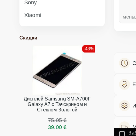
Sony
Xiaomi
неделю назад
мень
Скидки
-48%
С
Е
Дисплей Samsung SM-A700F
Galaxy A7 с Тачскрином и
И
Стеклом Золотой
75.05 €
М
39.00 €
За