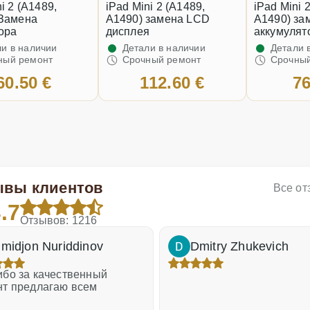
i 2 (A1489,
iPad Mini 2 (A1489,
iPad Mini 
 Замена
A1490) замена LCD
A1490) за
ора
дисплея
аккумулят
и в наличии
Детали в наличии
Детали 
ный ремонт
Срочный ремонт
Срочный
60.50 €
112.60 €
76
ывы клиентов
Все о
.7
Отзывов: 1216
midjon Nuriddinov
Dmitry Zhukevich
бо за качественный
нт предлагаю всем