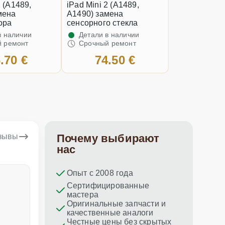
2 (A1489,
iPad Mini 2 (A1489,
мена
A1490) замена
ора
сенсорного стекла
в наличии
Детали в наличии
 ремонт
Срочный ремонт
.70 €
74.50 €
тзывы
Почему выбирают
нас
Опыт с 2008 года
Dina Vituma
Umidj
Сертифицированные
мастера
Отличное обслуживание!
Спасибо з
Оригинальные запчасти и
ремонт пр
качественные аналоги
Честные цены без скрытых