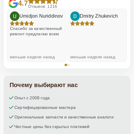
4.7
Отзывов: 1216
Umidjon Nuriddinov
Dmitry Zhukevich
!
Спасибо за качественный
О
ремонт предлагаю всем
меньше недели назад
меньше недели назад
н
Почему выбирают нас
Опыт с 2008 года
Сертифицированные мастера
Оригинальные запчасти и качественные аналоги
Честные цены без скрытых платежей