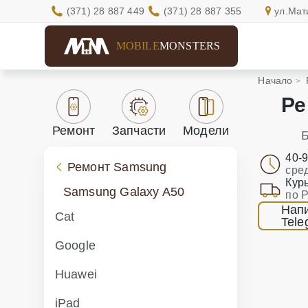
(371) 28 887 449
(371) 28 887 355
ул.Мат
MOBILE
MONSTERS
Начало
Ре
Ремонт
Запчасти
Модели
Б
40-
Ремонт Samsung
сре
Кур
Samsung Galaxy A50
по 
Напи
Cat
Tele
Google
Huawei
iPad