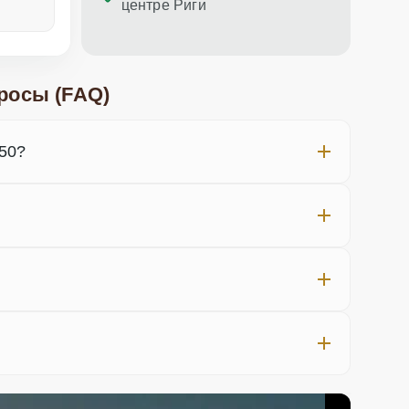
центре Риги
неделю назад
меньше не
росы (FAQ)
50?