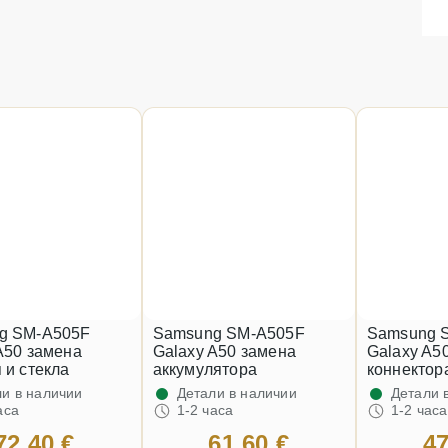
g SM-A505F
Samsung SM-A505F
Samsung 
A50 замена
Galaxy A50 замена
Galaxy A5
 и стекла
аккумулятора
коннектор
и в наличии
Детали в наличии
Детали 
аса
1-2 часа
1-2 часа
72.40 €
61.60 €
47