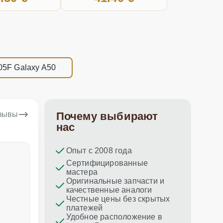
05F Galaxy A50
тзывы
Почему выбирают
нас
Опыт с 2008 года
Dina Vituma
Umidj
Сертифицированные
мастера
Отличное обслуживание!
Спасибо з
Оригинальные запчасти и
ремонт пр
качественные аналоги
Честные цены без скрытых
платежей
Удобное расположение в