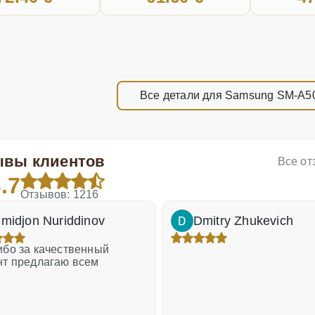
Все детали для Samsung SM-A5
ывы клиентов
Все о
.7
Отзывов: 1216
midjon Nuriddinov
Dmitry Zhukevich
бо за качественный
нт предлагаю всем