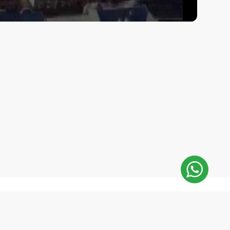
sApp
E-Mail:
инут
repair@mobilemonsters.lv