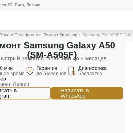
иса 30, Рига, Латвия
Ремонт Телефонов
Ремонт Samsung
Samsung SM-A505F Gala
монт Samsung Galaxy A50
(SM-A505F)
ыстрый ремонт с гарантией до 6 месяцев
90 мин
Гарантия
Диагностика
днее время
до 6 месяцев
бесплатно
ьер
Риге и Латвии
сать в
Написать в
gram
WhatsApp