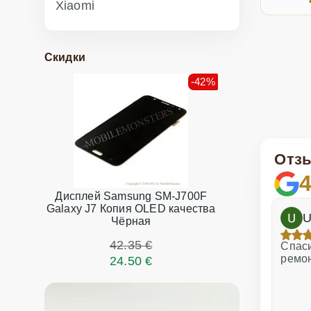
Xiaomi
Скидки
-42%
Отз
4
Дисплей Samsung SM-J700F
Galaxy J7 Копия OLED качества
h
Dina Vituma
U
Чёрная
42.35 €
Отличное обслуживание!
Спаси
ремо
24.50 €