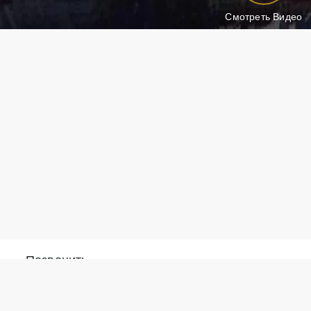
Смотреть Видео
Позвонить
Написать в What
+371 28 887 449
Ответим за 15 м
+37128887355