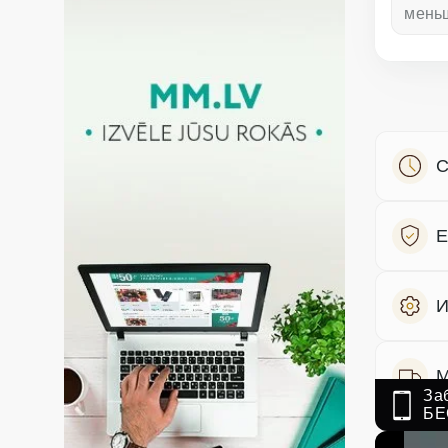
неделю назад
мень
С
Е
И
М
За
БЕ