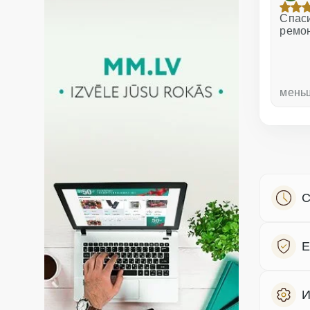
Отличное обслуживание!
Спаси
ремо
неделю назад
мень
С
Е
И