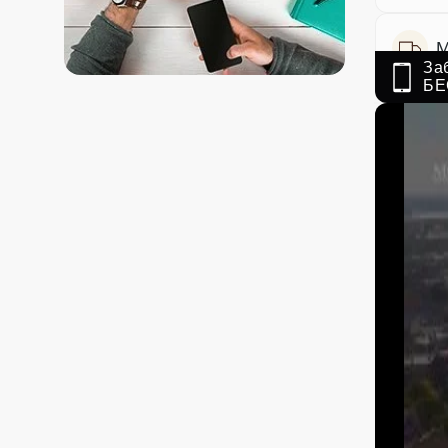
М
За
БЕ