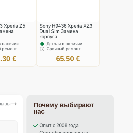
3 Xperia Z5
Sony H9436 Xperia XZ3
Замена
Dual Sim Замена
корпуса
в наличии
Детали в наличии
 ремонт
Срочный ремонт
.30 €
65.50 €
тзывы
Почему выбирают
нас
Опыт с 2008 года
Dina Vituma
Umidj
Сертифицированные