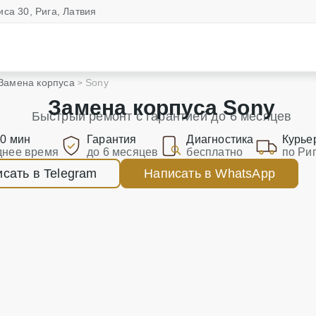
иса 30, Рига, Латвия
Замена корпуса
Sony
Замена корпуса Sony
Быстрый ремонт с гарантией до 6 месяцев
90 мин
Гарантия
Диагностика
Курье
днее время
до 6 месяцев
бесплатно
по Ри
сать в Telegram
Написать в WhatsApp