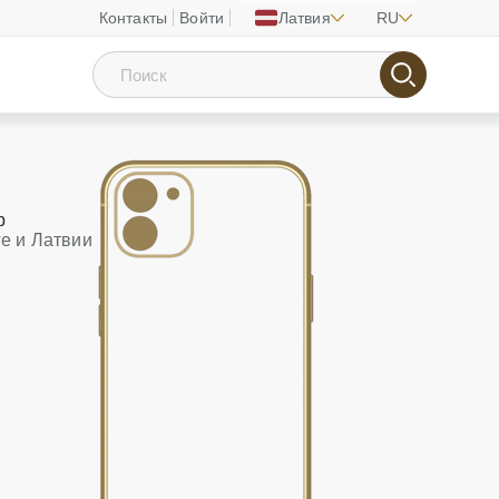
Контакты
Войти
Латвия
RU
р
ге и Латвии