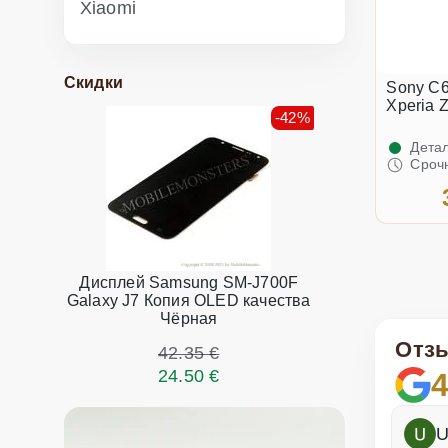
Xiaomi
Скидки
Sony C6
Xperia 
-42%
Детал
Сроч
Дисплей Samsung SM-J700F
Galaxy J7 Копия OLED качества
Чёрная
Отз
42.35 €
24.50 €
4
h
Dina Vituma
U