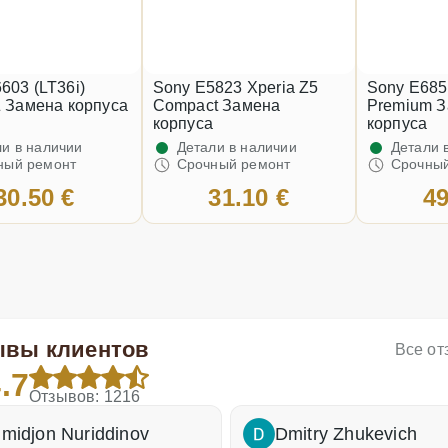
603 (LT36i)
Sony E5823 Xperia Z5
Sony E685
Z Замена корпуса
Compact Замена
Premium 
корпуса
корпуса
и в наличии
Детали в наличии
Детали 
ный ремонт
Срочный ремонт
Срочный
30.50 €
31.10 €
49
ывы клиентов
Все о
.7
Отзывов: 1216
midjon Nuriddinov
Dmitry Zhukevich