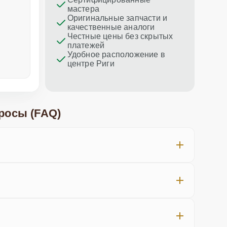
мастера
Отличное обслуживание!
Спасибо з
Оригинальные запчасти и
ремонт пр
качественные аналоги
Честные цены без скрытых
платежей
Удобное расположение в
центре Риги
неделю назад
меньше не
росы (FAQ)