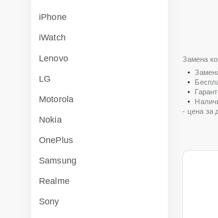
iPhone
iWatch
Lenovo
Замена ко
Замена
LG
Беспла
Гарант
Motorola
Налич
- цена за
Nokia
OnePlus
Samsung
Realme
Sony