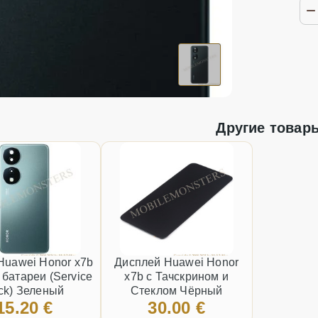
Другие товар
Huawei Honor x7b
Дисплей Huawei Honor
батареи (Service
x7b с Тачскрином и
ck) Зеленый
Стеклом Чёрный
15.20 €
30.00 €