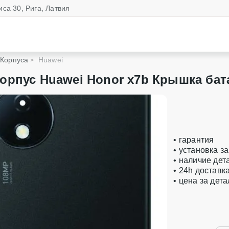
иса 30, Рига, Латвия
Корпуса
Huawei
орпус Huawei Honor x7b Крышка ба
• гарантия
• установка з
• наличие дет
• 24h доставк
• цена за дет