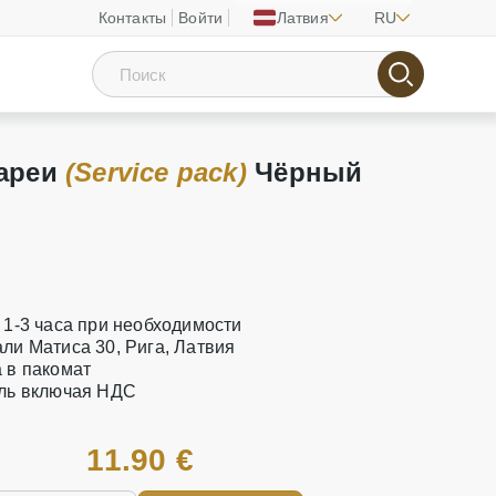
Контакты
Войти
Латвия
RU
тареи
(Service pack)
Чёрный
а 1-3 часа при необходимости
али Матиса 30, Рига, Латвия
а в пакомат
аль включая НДС
11.90 €