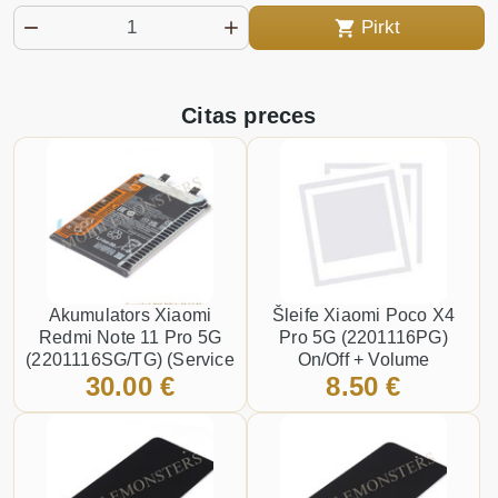
Pirkt
Citas preces
Akumulators Xiaomi
Šleife Xiaomi Poco X4
Redmi Note 11 Pro 5G
Pro 5G (2201116PG)
(2201116SG/TG) (Service
On/Off + Volume
30.00 €
8.50 €
pack) 5000mAh LI-Ion
BN5E