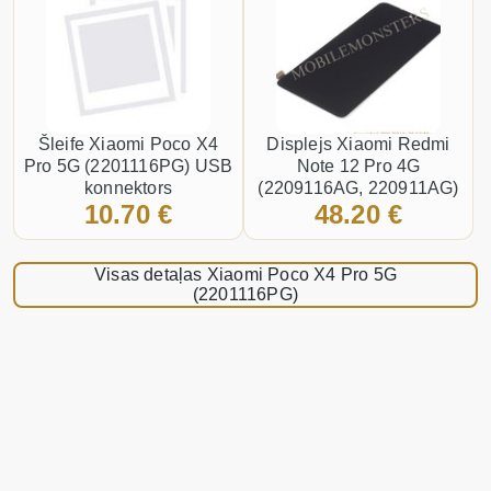
Šleife Xiaomi Poco X4
Displejs Xiaomi Redmi
Pro 5G (2201116PG) USB
Note 12 Pro 4G
konnektors
(2209116AG, 220911AG)
10.70 €
48.20 €
ar Skārienjūtīgo stiklu,
Kopija OLED kvalitāte
Melnā
Visas detaļas Xiaomi Poco X4 Pro 5G
(2201116PG)