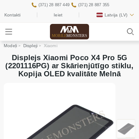
(371) 28 887 449
(371) 28 887 355
Kontakti
Ieiet
Latvija
(LV)
MOBILE
MONSTERS
Modeļi
Displeji
Xiaomi
Displejs Xiaomi Poco X4 Pro 5G
(2201116PG) ar Skārienjūtīgo stiklu,
Kopija OLED kvalitāte Melnā