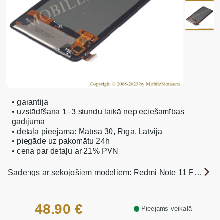
• garantija
• uzstādīšana 1–3 stundu laikā nepieciešamības
gadījumā
• detaļa pieejama: Matīsa 30, Rīga, Latvija
• piegāde uz pakomātu 24h
• cena par detaļu ar 21% PVN
Saderīgs ar sekojošiem modeļiem: Redmi Note 11 Pro 5G (2201116SG/TG), Redmi Note 12 Pro 4G (2209116AG, 220911AG)
48.90 €
Pieejams veikalā