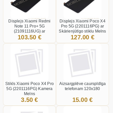
Displejs Xiaomi Redmi
Displejs Xiaomi Poco X4
Note 11 Pro+ 5G
Pro 5G (2201116PG) ar
(21091116UG) ar
Skārienjūtīgo stiklu Melns
103.50 €
127.00 €
Skārienjūtīgo stiklu Melns
Stikls Xiaomi Poco X4 Pro
Aizsargplēve caurspīdīga
5G (2201116PG) Kamera
telefonam 120x180
Melns
3.50 €
15.00 €