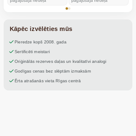
pagājušajā nedēļā
pagājušajā nedēļā
p
Kāpēc izvēlēties mūs
Pieredze kopš 2008. gada
Sertificēti meistari
Oriģinālās rezerves daļas un kvalitatīvi analogi
Godīgas cenas bez slēptām izmaksām
Ērta atrašanās vieta Rīgas centrā