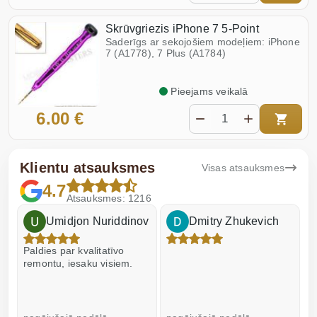
Skrūvgriezis iPhone 7 5-Point
Saderīgs ar sekojošiem modeļiem: iPhone
7 (A1778), 7 Plus (A1784)
Pieejams veikalā
6.00 €
Klientu atsauksmes
Visas atsauksmes
4.7
Atsauksmes: 1216
Umidjon Nuriddinov
Dmitry Zhukevich
Paldies par kvalitatīvo
I
remontu, iesaku visiem.