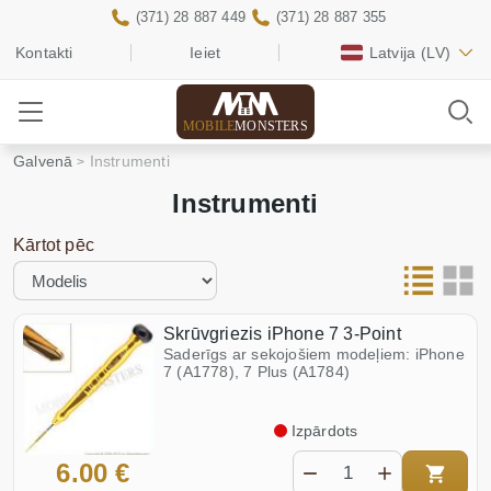
(371) 28 887 449
(371) 28 887 355
Kontakti
Ieiet
Latvija
(LV)
MOBILE
MONSTERS
Galvenā
Instrumenti
Instrumenti
Kārtot pēc
Skrūvgriezis iPhone 7 3-Point
Saderīgs ar sekojošiem modeļiem: iPhone
7 (A1778), 7 Plus (A1784)
Izpārdots
6.00 €