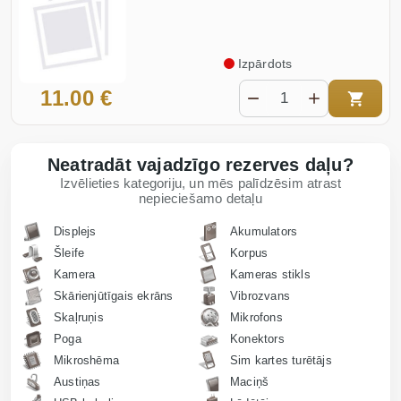
Izpārdots
11.00 €
Neatradāt vajadzīgo rezerves daļu?
Izvēlieties kategoriju, un mēs palīdzēsim atrast
nepieciešamo detaļu
Displejs
Akumulators
Šleife
Korpus
Kamera
Kameras stikls
Skārienjūtīgais ekrāns
Vibrozvans
Skaļruņis
Mikrofons
Poga
Konektors
Mikroshēma
Sim kartes turētājs
Austiņas
Maciņš