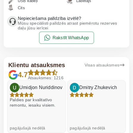
USB kabeļi
Lādētājs
Cits
Nepieciešama palīdzība izvēlē?
Mūsu speciālisti palīdzēs atrast piemērotu rezerves
daļu jūsu ierīcei
Rakstīt WhatsApp
Klientu atsauksmes
Visas atsauksmes
4.7
Atsauksmes: 1216
Umidjon Nuriddinov
Dmitry Zhukevich
Paldies par kvalitatīvo
I
remontu, iesaku visiem.
pagājušajā nedēļā
pagājušajā nedēļā
p