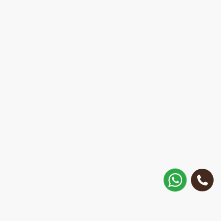
Kā nokļūt?
Matisa 30, Rīga, Latvija