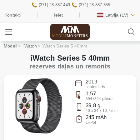
(371) 28 887 449
(371) 28 887 355
Kontakti
Ieiet
Latvija
(LV)
MOBILE
MONSTERS
Modeļi
iWatch
iWatch Series 5 40mm
iWatch Series 5 40mm
rezerves daļas un remonts
2019
septembris
1,57
394x324 pikseļi
39,8 g
40 x 34 x 10,7 mm
245 mAh
Li-Pol