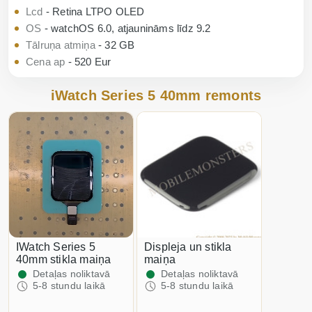
Lcd
- Retina LTPO OLED
OS
- watchOS 6.0, atjaunināms līdz 9.2
Tālruņa atmiņa
- 32 GB
Cena ap
- 520 Eur
iWatch Series 5 40mm remonts
iWatch Series 5
Displeja un stikla
40mm stikla maiņa
maiņa
Detaļas noliktavā
Detaļas noliktavā
5-8 stundu laikā
5-8 stundu laikā