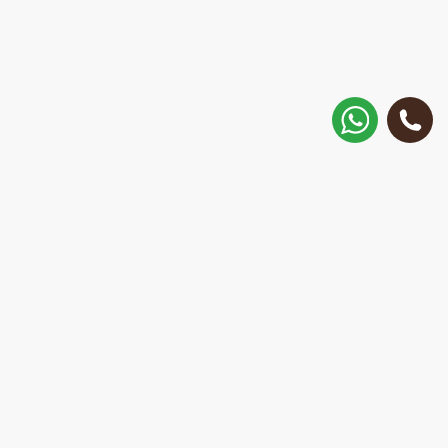
Как добраться?
ул. Матиса 30, Рига, Латвия
Позвонить
+371 28 887 449
+37128887355
Написать в WhatsApp
Ответим за 15 минут
E-Mail:
repair@mobilemonsters.lv
Курьерская доставка