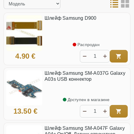
SM-A135F Galaxy A13
SM-G991 Galaxy S21 5G
SM-A136F Galaxy A13 5G
SM-G996 Galaxy S21+ 5G
Шлейф Samsung D900
SM-A137F Galaxy A13
SM-G998 Galaxy S21 Ultra 5G
SM-A145F Galaxy A14
SM-M135F Galaxy M13
SM-A145R Galaxy A14
SM-M236B Galaxy M23 5G
Распродан
SM-A146B Galaxy A14 5G
SM-M325F Galaxy M32
4.90 €
SM-A146P Galaxy A14 5G
SM-M336B Galaxy M33 5G
SM-A155F Galaxy A15
SM-M526B Galaxy M52 5G
Шлейф Samsung SM-A037G Galaxy
SM-A156B Galaxy A15 5G
SM-M556 Galaxy M55
A03s USB коннектор
SM-A165 Galaxy A16 4G
SM-S711B Galaxy S23 FE
SM-A166 Galaxy A16 5G
SM-S721B Galaxy S24 FE
Доступен в магазине
SM-A225F Galaxy A22
SM-S731B Galaxy S25 FE
13.50 €
SM-A226F Galaxy A22 5G
SM-S901B Galaxy S22 5G
SM-A236F Galaxy A23 5G
SM-S906B Galaxy S22+ 5G
Шлейф Samsung SM-A047F Galaxy