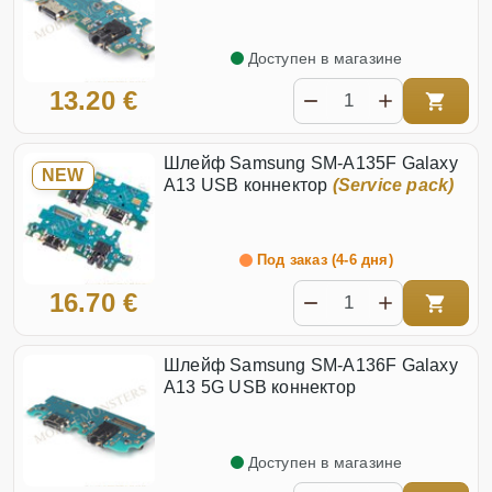
Доступен в магазине
13.20 €
Шлейф Samsung SM-A135F Galaxy
NEW
A13 USB коннектор
(Service pack)
Под заказ (4-6 дня)
16.70 €
Шлейф Samsung SM-A136F Galaxy
A13 5G USB коннектор
Доступен в магазине