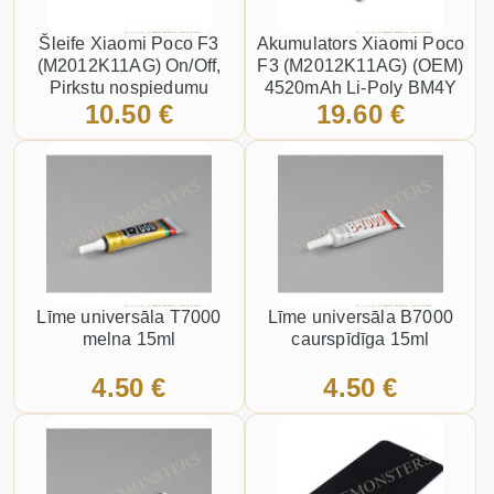
Šleife Xiaomi Poco F3
Akumulators Xiaomi Poco
(M2012K11AG) On/Off,
F3 (M2012K11AG) (OEM)
Pirkstu nospiedumu
4520mAh Li-Poly BM4Y
10.50 €
19.60 €
sensors Zils
Līme universāla T7000
Līme universāla B7000
melna 15ml
caurspīdīga 15ml
4.50 €
4.50 €