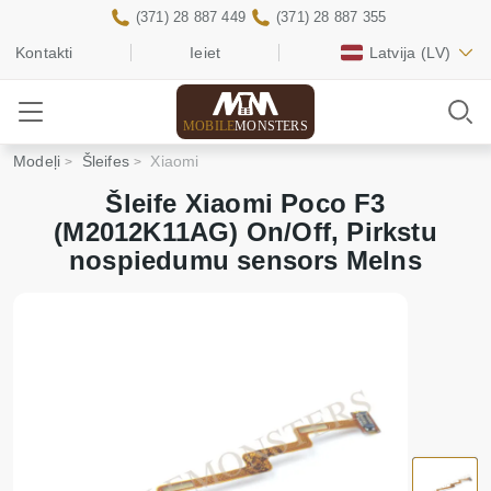
(371) 28 887 449
(371) 28 887 355
Kontakti
Ieiet
Latvija
(LV)
MOBILE
MONSTERS
Modeļi
Šleifes
Xiaomi
Šleife Xiaomi Poco F3
(M2012K11AG) On/Off, Pirkstu
nospiedumu sensors Melns