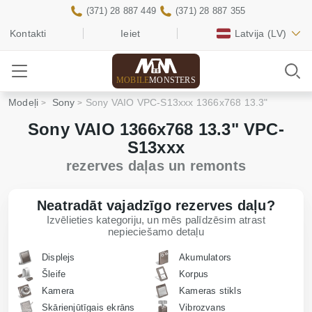
(371) 28 887 449
(371) 28 887 355
Kontakti
Ieiet
Latvija
(LV)
MOBILE
MONSTERS
Modeļi
Sony
Sony VAIO VPC-S13xxx 1366x768 13.3"
Sony VAIO 1366x768 13.3" VPC-
S13xxx
rezerves daļas un remonts
Neatradāt vajadzīgo rezerves daļu?
Izvēlieties kategoriju, un mēs palīdzēsim atrast
nepieciešamo detaļu
Displejs
Akumulators
Šleife
Korpus
Kamera
Kameras stikls
Skārienjūtīgais ekrāns
Vibrozvans