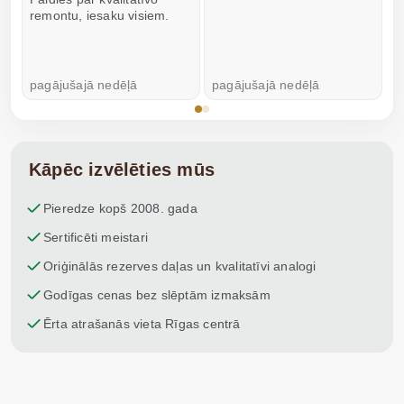
remontu, iesaku visiem.
pagājušajā nedēļā
pagājušajā nedēļā
p
Kāpēc izvēlēties mūs
Pieredze kopš 2008. gada
Sertificēti meistari
Oriģinālās rezerves daļas un kvalitatīvi analogi
Godīgas cenas bez slēptām izmaksām
Ērta atrašanās vieta Rīgas centrā