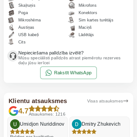
Skaļruņis
Mikrofons
Poga
Konektors
Mikroshēma
Sim kartes turētājs
Austiņas
Maciņš
USB kabeļi
Lādētājs
Cits
Nepieciešama palīdzība izvēlē?
Mūsu speciālisti palīdzēs atrast piemērotu rezerves
daļu jūsu ierīcei
Rakstīt WhatsApp
Klientu atsauksmes
Visas atsauksmes
4.7
Atsauksmes: 1216
Umidjon Nuriddinov
Dmitry Zhukevich
Paldies par kvalitatīvo
I