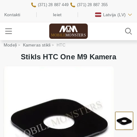
(371) 28 887 449
(371) 28 887 355
Kontakti
Ieiet
Latvija
(LV)
MOBILE
MONSTERS
Modeļi
Kameras stikli
HTC
Stikls HTC One M9 Kamera