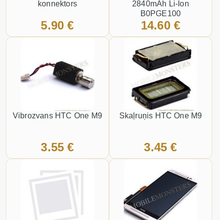
konnektors
2840mAh Li-Ion
B0PGE100
5.90 €
14.60 €
Vibrozvans HTC One M9
Skaļruņis HTC One M9
3.55 €
3.45 €