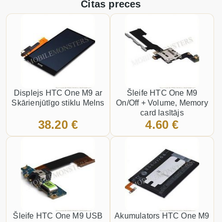
Citas preces
Displejs HTC One M9 ar
Šleife HTC One M9
Skārienjūtīgo stiklu Melns
On/Off + Volume, Memory
card lasītājs
38.20 €
4.60 €
Šleife HTC One M9 USB
Akumulators HTC One M9