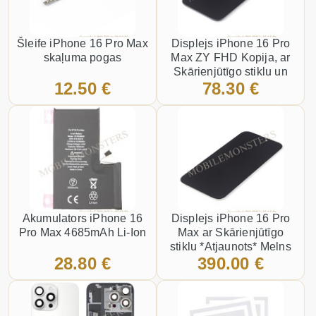
Šleife iPhone 16 Pro Max
Displejs iPhone 16 Pro
skaļuma pogas
Max ZY FHD Kopija, ar
Skārienjūtīgo stiklu un
12.50 €
78.30 €
apkart ramiti Melns
Akumulators iPhone 16
Displejs iPhone 16 Pro
Pro Max 4685mAh Li-Ion
Max ar Skārienjūtīgo
stiklu *Atjaunots* Melns
28.80 €
390.00 €