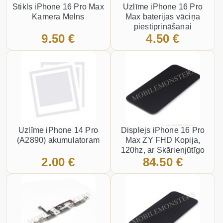
Stikls iPhone 16 Pro Max
Uzlīme iPhone 16 Pro
Kamera Melns
Max baterijas vāciņa
piestiprināšanai
9.50 €
4.50 €
Uzlīme iPhone 14 Pro
Displejs iPhone 16 Pro
(A2890) akumulatoram
Max ZY FHD Kopija,
120hz, ar Skārienjūtīgo
2.00 €
84.50 €
stiklu un apkart ramiti
Melns