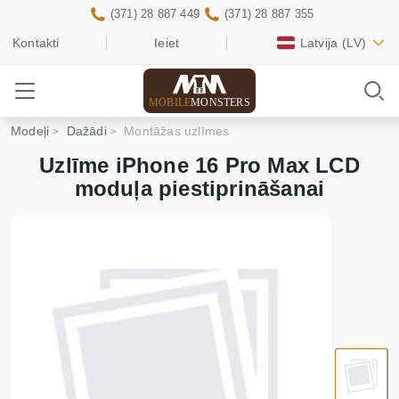
(371) 28 887 449
(371) 28 887 355
Kontakti
Ieiet
Latvija
(LV)
MOBILE
MONSTERS
Modeļi
Dažādi
Montāžas uzlīmes
Uzlīme iPhone 16 Pro Max LCD
moduļa piestiprināšanai