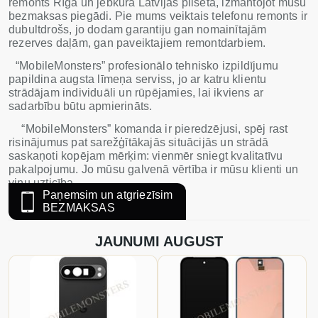
remonts Rīgā un jebkurā Latvijas pilsētā, izmantojot mūsu
bezmaksas piegādi. Pie mums veiktais telefonu remonts ir
dubultdrošs, jo dodam garantiju gan nomainītajām
rezerves daļām, gan paveiktajiem remontdarbiem.
“MobileMonsters” profesionālo tehnisko izpildījumu
papildina augsta līmeņa serviss, jo ar katru klientu
strādājam individuāli un rūpējamies, lai ikviens ar
sadarbību būtu apmierināts.
“MobileMonsters” komanda ir pieredzējusi, spēj rast
risinājumus pat sarežģītākajās situācijās un strādā
saskaņoti kopējam mērķim: vienmēr sniegt kvalitatīvu
pakalpojumu. Jo mūsu galvenā vērtība ir mūsu klienti un
viņu uzticība.
Paņemsim un atgriezīsim
BEZMAKSAS
JAUNUMI AUGUST