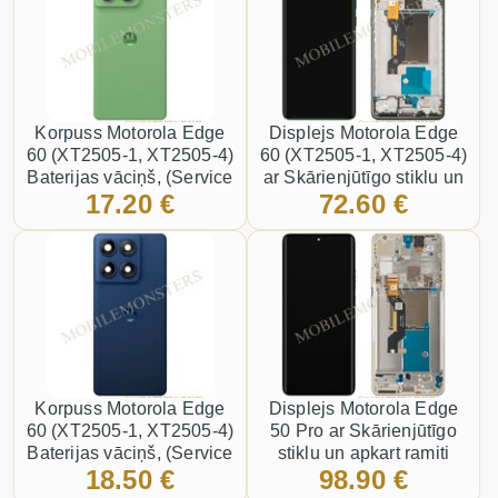
Korpuss Motorola Edge
Displejs Motorola Edge
60 (XT2505-1, XT2505-4)
60 (XT2505-1, XT2505-4)
Baterijas vāciņš, (Service
ar Skārienjūtīgo stiklu un
17.20 €
72.60 €
pack) Zaļš
apkart ramiti, (Service
pack) Zaļš
Korpuss Motorola Edge
Displejs Motorola Edge
60 (XT2505-1, XT2505-4)
50 Pro ar Skārienjūtīgo
Baterijas vāciņš, (Service
stiklu un apkart ramiti
18.50 €
98.90 €
pack) Zaļš
(Service pack) Zelts