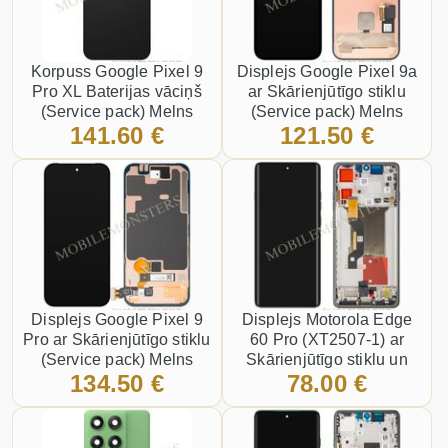
Korpuss Google Pixel 9
Displejs Google Pixel 9a
Pro XL Baterijas vāciņš
ar Skārienjūtīgo stiklu
(Service pack) Melns
(Service pack) Melns
141.60 €
121.50 €
Displejs Google Pixel 9
Displejs Motorola Edge
Pro ar Skārienjūtīgo stiklu
60 Pro (XT2507-1) ar
(Service pack) Melns
Skārienjūtīgo stiklu un
134.50 €
78.00 €
apkart ramiti, (Service
pack) Pelēks