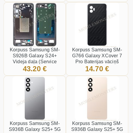
Korpuss Samsung SM-
Korpuss Samsung SM-
S926B Galaxy S24+
G766 Galaxy XCover 7
Videja daļa (Service
Pro Baterijas vāciņš
43.20 €
14.70 €
pack) Melns
(Service pack) Melns
Korpuss Samsung SM-
Korpuss Samsung SM-
S936B Galaxy S25+ 5G
S936B Galaxy S25+ 5G