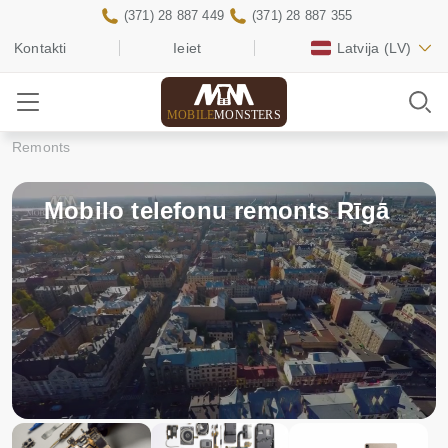
(371) 28 887 449
(371) 28 887 355
Kontakti
Ieiet
Latvija
(LV)
MOBILE
MONSTERS
Remonts
Mobilo telefonu remonts Rīgā