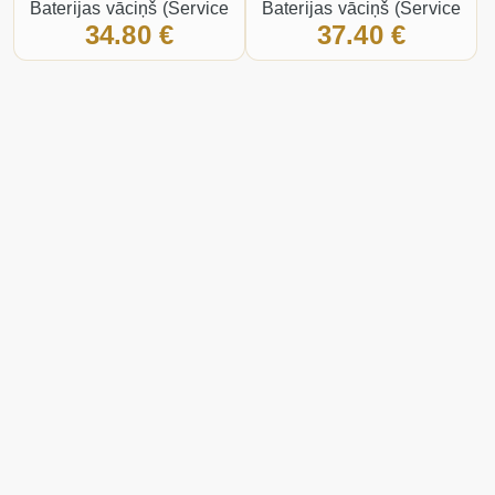
Baterijas vāciņš (Service
Baterijas vāciņš (Service
34.80 €
37.40 €
pack) Sudrabs
pack) Zelts