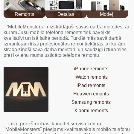
Remonts
Detaļas
Modeļi
“MobileMonsters” ir izstrādājuši savas darba metodes, ar
kurām Jūsu mobilā telefona remonts tiek paveikts
kvalitatīvi un īsā laika periodā. Turklāt mēs savā darbā
izmantojam tikai profesionālas remontiekārtas, ar kurām
strādā zinoši sava darba meistari, un saudzīgi izturamies
pret ikvienu mums uzticēto telefona remontu.
iPhone remonts
iWatch remonts
iPad remonts
Huawei remonts
Samsung remonts
Xiaomi remonts
Tās ir priekšrocības, kuru dēļ servisa centrā
"MobileMonsters" pieejams kvalitatīvākais mobilo telefonu