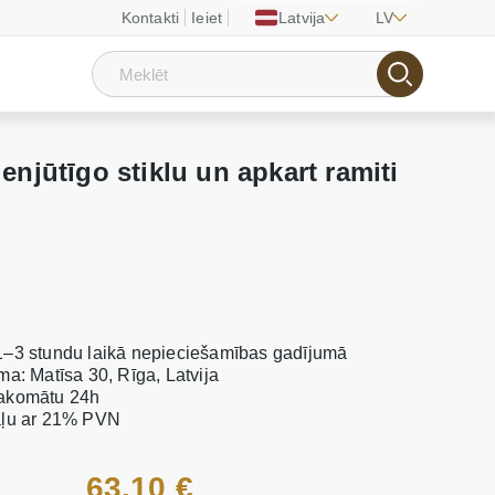
Kontakti
Ieiet
Latvija
LV
enjūtīgo stiklu un apkart ramiti
1–3 stundu laikā nepieciešamības gadījumā
ma: Matīsa 30, Rīga, Latvija
pakomātu 24h
taļu ar 21% PVN
63.10 €