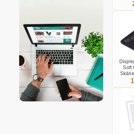
Disple
Soft 
Skārie
1
apka