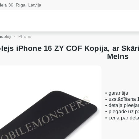
iela 30, Rīga, Latvija
ispleji
iPhone
lejs iPhone 16 ZY COF Kopija, ar Skāri
Melns
• garantija
• uzstādīšana 
• detaļa pieeja
• piegāde uz 
• cena par de