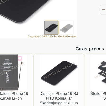
Citas preces
ators iPhone 16
Displejs iPhone 16 RJ
Šleife i
61mAh Li-Ion
FHD Kopija, ar
S
Skārienjūtīgo stiklu un