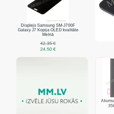
Displejs Samsung SM-J700F
Galaxy J7 Kopija OLED kvalitāte
Melnā
42.35 €
24.50 €
Akumul
35