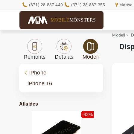
(371) 28 887 449
(371) 28 887 355
Matīsa 
MOBILE
MONSTERS
Modeļi
D
Disp
Remonts
Detaļas
Modeļi
iPhone
iPhone 16
Atlaides
-42%