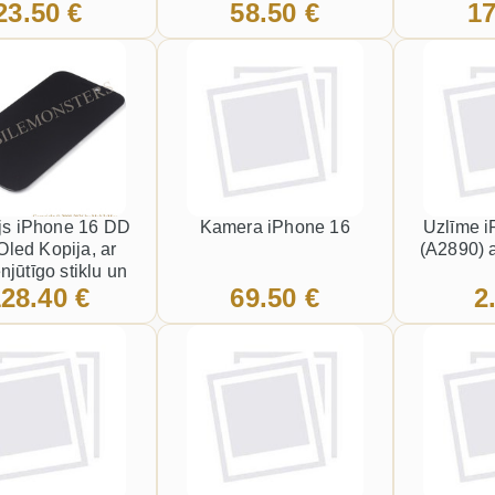
23.50 €
58.50 €
17
apkart ramiti Melns
js iPhone 16 DD
Kamera iPhone 16
Uzlīme i
Oled Kopija, ar
(A2890) 
njūtīgo stiklu un
28.40 €
69.50 €
2
rt ramiti Melns