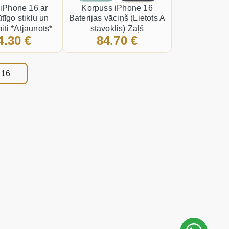
 iPhone 16 ar
Korpuss iPhone 16
tīgo stiklu un
Baterijas vāciņš (Lietots A
iti *Atjaunots*
stavoklis) Zaļš
4.30 €
84.70 €
Melns
 16