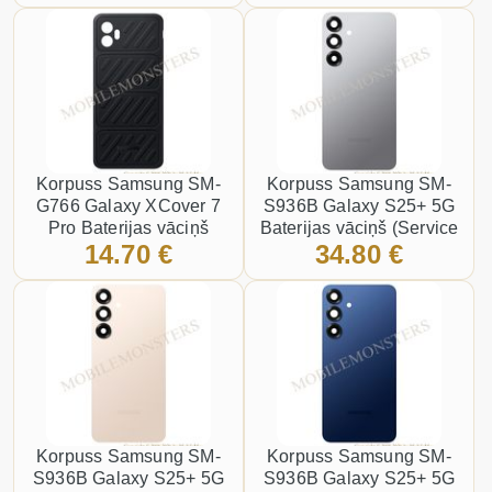
Korpuss Samsung SM-
Korpuss Samsung SM-
G766 Galaxy XCover 7
S936B Galaxy S25+ 5G
Pro Baterijas vāciņš
Baterijas vāciņš (Service
14.70 €
34.80 €
(Service pack) Melns
pack) Sudrabs
Korpuss Samsung SM-
Korpuss Samsung SM-
S936B Galaxy S25+ 5G
S936B Galaxy S25+ 5G