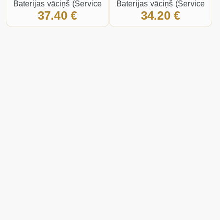
Baterijas vāciņš (Service
Baterijas vāciņš (Service
37.40 €
34.20 €
pack) Zelts
pack) Zils