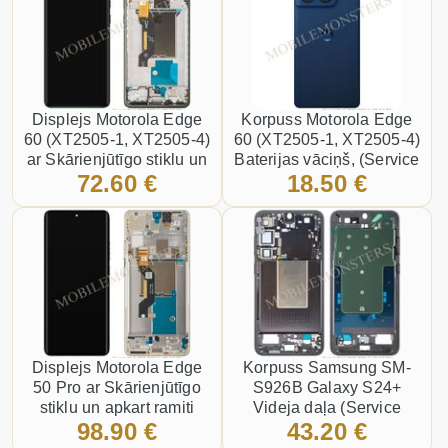
Displejs Motorola Edge
Korpuss Motorola Edge
60 (XT2505-1, XT2505-4)
60 (XT2505-1, XT2505-4)
ar Skārienjūtīgo stiklu un
Baterijas vāciņš, (Service
72.60 €
18.50 €
apkart ramiti, (Service
pack) Zaļš
pack) Zaļš
Displejs Motorola Edge
Korpuss Samsung SM-
50 Pro ar Skārienjūtīgo
S926B Galaxy S24+
stiklu un apkart ramiti
Videja daļa (Service
98.90 €
43.20 €
(Service pack) Zelts
pack) Melns