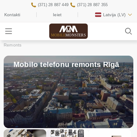
(371) 28 887 449
(371) 28 887 355
Kontakti
Ieiet
Latvija
(LV)
MOBILE
MONSTERS
Remonts
Mobilo telefonu remonts Rīgā