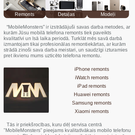
Remonts
Detaļas
Modeļi
“MobileMonsters” ir izstrādājuši savas darba metodes, ar
kurām Jūsu mobilā telefona remonts tiek paveikts
kvalitatīvi un īsā laika periodā. Turklāt mēs savā darbā
izmantojam tikai profesionālas remontiekārtas, ar kurām
strādā zinoši sava darba meistari, un saudzīgi izturamies
pret ikvienu mums uzticēto telefona remontu.
iPhone remonts
iWatch remonts
iPad remonts
Huawei remonts
Samsung remonts
Xiaomi remonts
Tās ir priekšrocības, kuru dēļ servisa centrā
"MobileMonsters" pieejams kvalitatīvākais mobilo telefonu