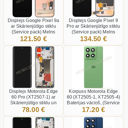
Displejs Google Pixel 9a
Displejs Google Pixel 9
ar Skārienjūtīgo stiklu
Pro ar Skārienjūtīgo stiklu
(Service pack) Melns
(Service pack) Melns
121.50 €
134.50 €
Displejs Motorola Edge
Korpuss Motorola Edge
60 Pro (XT2507-1) ar
60 (XT2505-1, XT2505-4)
Skārienjūtīgo stiklu un
Baterijas vāciņš, (Service
78.00 €
17.20 €
apkart ramiti, (Service
pack) Zaļš
pack) Pelēks