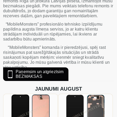
remonts Rīgā un jebkurā Latvijas pilsētā, izmantojot mūsu
bezmaksas piegādi. Pie mums veiktais telefonu remonts ir
dubultdrošs, jo dodam garantiju gan nomainītajām
rezerves daļām, gan paveiktajiem remontdarbiem.
“MobileMonsters” profesionālo tehnisko izpildījumu
papildina augsta līmeņa serviss, jo ar katru klientu
strādājam individuāli un rūpējamies, lai ikviens ar
sadarbību būtu apmierināts.
“MobileMonsters” komanda ir pieredzējusi, spēj rast
risinājumus pat sarežģītākajās situācijās un strādā
saskaņoti kopējam mērķim: vienmēr sniegt kvalitatīvu
pakalpojumu. Jo mūsu galvenā vērtība ir mūsu klienti un
viņu uzticība.
Paņemsim un atgriezīsim
BEZMAKSAS
JAUNUMI AUGUST