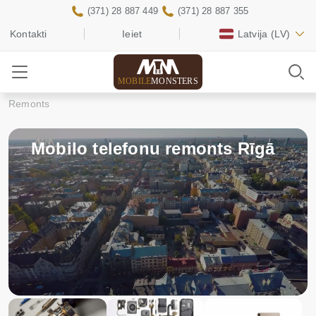
(371) 28 887 449
(371) 28 887 355
Kontakti
Ieiet
Latvija
(LV)
MOBILE
MONSTERS
Remonts
Mobilo telefonu remonts Rīgā