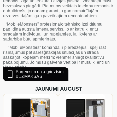
remonts Rīgā un jebkurā Latvijas pilsētā, izmantojot mūsu
bezmaksas piegādi. Pie mums veiktais telefonu remonts ir
dubultdrošs, jo dodam garantiju gan nomainītajām
rezerves daļām, gan paveiktajiem remontdarbiem.
“MobileMonsters” profesionālo tehnisko izpildījumu
papildina augsta līmeņa serviss, jo ar katru klientu
strādājam individuāli un rūpējamies, lai ikviens ar
sadarbību būtu apmierināts.
“MobileMonsters” komanda ir pieredzējusi, spēj rast
risinājumus pat sarežģītākajās situācijās un strādā
saskaņoti kopējam mērķim: vienmēr sniegt kvalitatīvu
pakalpojumu. Jo mūsu galvenā vērtība ir mūsu klienti un
viņu uzticība.
Paņemsim un atgriezīsim
BEZMAKSAS
JAUNUMI AUGUST