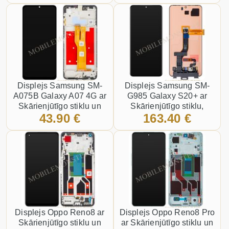
Displejs Samsung SM-
Displejs Samsung SM-
A075B Galaxy A07 4G ar
G985 Galaxy S20+ ar
Skārienjūtīgo stiklu un
Skārienjūtīgo stiklu,
43.90 €
163.40 €
apkart ramiti, (Service
(Service pack) Melns
pack) Pelēks
Displejs Oppo Reno8 ar
Displejs Oppo Reno8 Pro
Skārienjūtīgo stiklu un
ar Skārienjūtīgo stiklu un