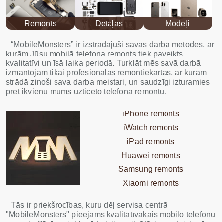
Remonts
Detaļas
Modeļi
“MobileMonsters” ir izstrādājuši savas darba metodes, ar
kurām Jūsu mobilā telefona remonts tiek paveikts
kvalitatīvi un īsā laika periodā. Turklāt mēs savā darbā
izmantojam tikai profesionālas remontiekārtas, ar kurām
strādā zinoši sava darba meistari, un saudzīgi izturamies
pret ikvienu mums uzticēto telefona remontu.
iPhone remonts
iWatch remonts
iPad remonts
Huawei remonts
Samsung remonts
Xiaomi remonts
Tās ir priekšrocības, kuru dēļ servisa centrā
"MobileMonsters" pieejams kvalitatīvākais mobilo telefonu