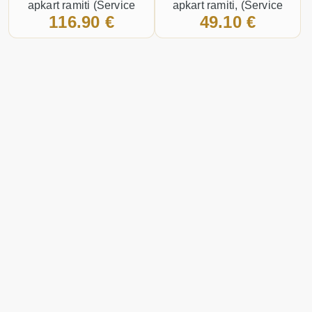
apkart ramiti (Service
apkart ramiti, (Service
116.90 €
49.10 €
pack) Melns
pack)