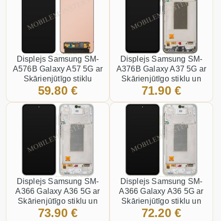
Displejs Samsung SM-
Displejs Samsung SM-
A576B Galaxy A57 5G ar
A376B Galaxy A37 5G ar
Skārienjūtīgo stiklu
Skārienjūtīgo stiklu un
59.80 €
71.90 €
(Service pack) Melns
apkart ramiti (Service
pack) Melns
Displejs Samsung SM-
Displejs Samsung SM-
A366 Galaxy A36 5G ar
A366 Galaxy A36 5G ar
Skārienjūtīgo stiklu un
Skārienjūtīgo stiklu un
73.90 €
72.20 €
apkart ramiti (Service
apkart ramiti (Service
pack) Balts
pack) Dzeltens