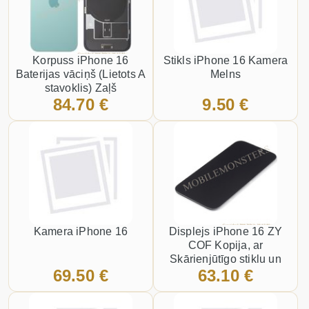
Korpuss iPhone 16
Stikls iPhone 16 Kamera
Baterijas vāciņš (Lietots A
Melns
stavoklis) Zaļš
84.70 €
9.50 €
Kamera iPhone 16
Displejs iPhone 16 ZY
COF Kopija, ar
Skārienjūtīgo stiklu un
69.50 €
63.10 €
apkart ramiti Melns