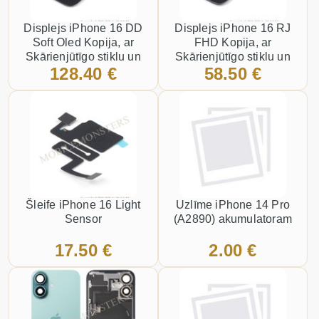
Displejs iPhone 16 DD
Displejs iPhone 16 RJ
Soft Oled Kopija, ar
FHD Kopija, ar
Skārienjūtīgo stiklu un
Skārienjūtīgo stiklu un
128.40 €
58.50 €
apkart ramiti Melns
apkart ramiti Melns
Šleife iPhone 16 Light
Uzlīme iPhone 14 Pro
Sensor
(A2890) akumulatoram
17.50 €
2.00 €