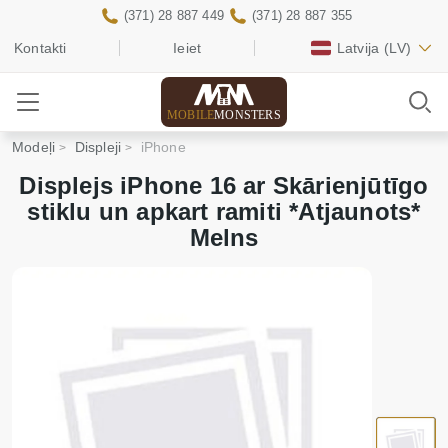
(371) 28 887 449
(371) 28 887 355
Kontakti
Ieiet
Latvija
(LV)
MOBILE
MONSTERS
Modeļi
Displeji
iPhone
Displejs iPhone 16 ar Skārienjūtīgo
stiklu un apkart ramiti *Atjaunots*
Melns