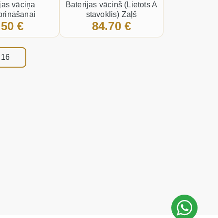
ijas vāciņa
Baterijas vāciņš (Lietots A
iprināšanai
stavoklis) Zaļš
.50 €
84.70 €
 16