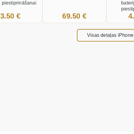
 piestiprināšanai
bater
piest
3.50 €
69.50 €
4
Visas detaļas iPhone