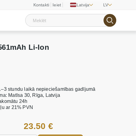
Kontakti
Ieiet
Latvija
LV
561mAh Li-Ion
1–3 stundu laikā nepieciešamības gadījumā
ma: Matīsa 30, Rīga, Latvija
pakomātu 24h
taļu ar 21% PVN
23.50 €