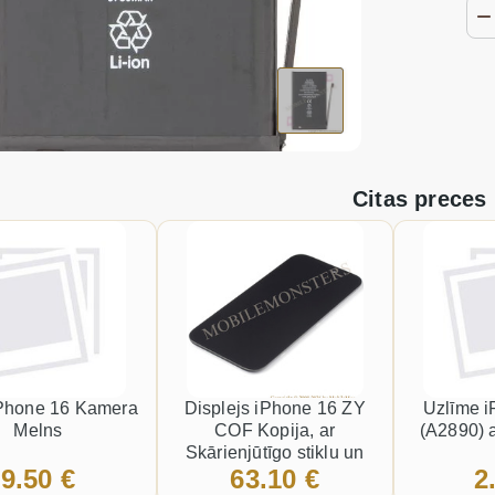
Citas preces
iPhone 16 Kamera
Displejs iPhone 16 ZY
Uzlīme i
Melns
COF Kopija, ar
(A2890) 
Skārienjūtīgo stiklu un
9.50 €
63.10 €
2
apkart ramiti Melns