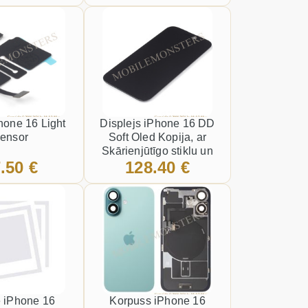
Phone 16 Light
Displejs iPhone 16 DD
ensor
Soft Oled Kopija, ar
Skārienjūtīgo stiklu un
.50 €
128.40 €
apkart ramiti Melns
 iPhone 16
Korpuss iPhone 16