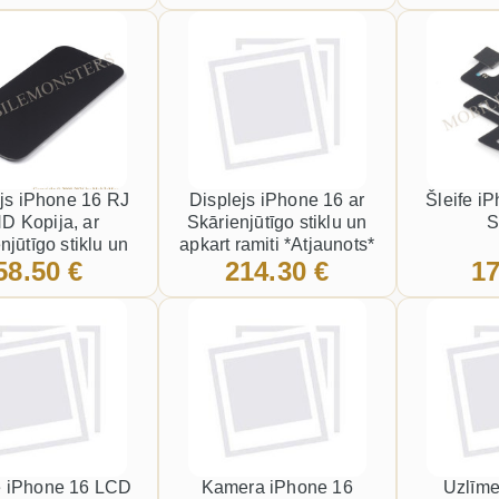
js iPhone 16 RJ
Displejs iPhone 16 ar
Šleife i
D Kopija, ar
Skārienjūtīgo stiklu un
S
njūtīgo stiklu un
apkart ramiti *Atjaunots*
58.50 €
214.30 €
17
rt ramiti Melns
Melns
e iPhone 16 LCD
Kamera iPhone 16
Uzlīme