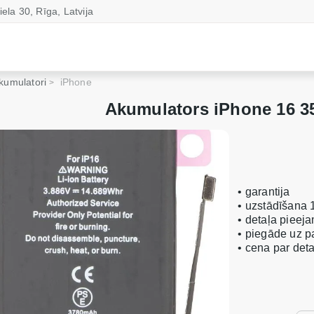
iela 30, Rīga, Latvija
kumulatori
iPhone
Akumulators iPhone 16 3
• garantija
• uzstādīšana 
• detaļa pieeja
• piegāde uz 
• cena par de