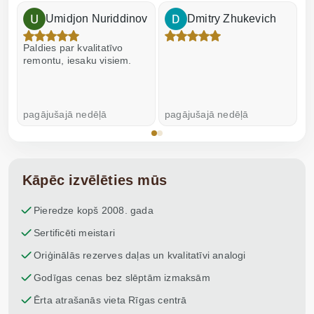
Umidjon Nuriddinov
Dmitry Zhukevich
Paldies par kvalitatīvo
I
remontu, iesaku visiem.
pagājušajā nedēļā
pagājušajā nedēļā
p
Kāpēc izvēlēties mūs
Pieredze kopš 2008. gada
Sertificēti meistari
Oriģinālās rezerves daļas un kvalitatīvi analogi
Godīgas cenas bez slēptām izmaksām
Ērta atrašanās vieta Rīgas centrā