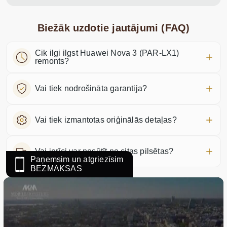
Biežāk uzdotie jautājumi (FAQ)
Cik ilgi ilgst Huawei Nova 3 (PAR-LX1)
remonts?
Vai tiek nodrošināta garantija?
Vai tiek izmantotas oriģinālās detaļas?
Vai ierīci var nosūtīt no citas pilsētas?
Paņemsim un atgriezīsim
BEZMAKSAS