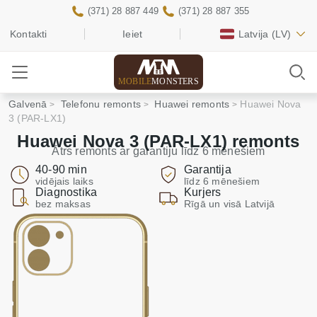
(371) 28 887 449
(371) 28 887 355
Kontakti
Ieiet
Latvija
(LV)
MOBILE
MONSTERS
Galvenā
Telefonu remonts
Huawei remonts
Huawei Nova
3 (PAR-LX1)
Huawei Nova 3 (PAR-LX1) remonts
Ātrs remonts ar garantiju līdz 6 mēnešiem
40-90 min
Garantija
vidējais laiks
līdz 6 mēnešiem
Diagnostika
Kurjers
bez maksas
Rīgā un visā Latvijā