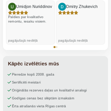
Umidjon Nuriddinov
Dmitry Zhukevich
Paldies par kvalitatīvo
I
remontu, iesaku visiem.
pagājušajā nedēļā
pagājušajā nedēļā
p
Kāpēc izvēlēties mūs
Pieredze kopš 2008. gada
Sertificēti meistari
Oriģinālās rezerves daļas un kvalitatīvi analogi
Godīgas cenas bez slēptām izmaksām
Ērta atrašanās vieta Rīgas centrā