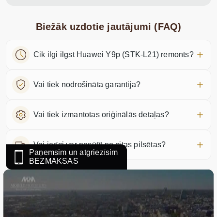
Biežāk uzdotie jautājumi (FAQ)
Cik ilgi ilgst Huawei Y9p (STK-L21) remonts?
Vai tiek nodrošināta garantija?
Vai tiek izmantotas oriģinālās detaļas?
Vai ierīci var nosūtīt no citas pilsētas?
Paņemsim un atgriezīsim
BEZMAKSAS