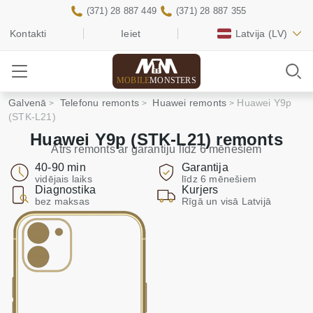
(371) 28 887 449
(371) 28 887 355
Kontakti
Ieiet
Latvija
(LV)
MOBILE
MONSTERS
Galvenā
Telefonu remonts
Huawei remonts
Huawei Y9p
(STK-L21)
Huawei Y9p (STK-L21) remonts
Ātrs remonts ar garantiju līdz 6 mēnešiem
40-90 min
Garantija
vidējais laiks
līdz 6 mēnešiem
Diagnostika
Kurjers
bez maksas
Rīgā un visā Latvijā