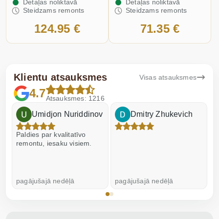
Detaļas noliktavā
Detaļas noliktavā
Steidzams remonts
Steidzams remonts
124.95 €
71.35 €
Klientu atsauksmes
Visas atsauksmes
4.7
Atsauksmes: 1216
Umidjon Nuriddinov
Dmitry Zhukevich
Paldies par kvalitatīvo
I
remontu, iesaku visiem.
pagājušajā nedēļā
pagājušajā nedēļā
p