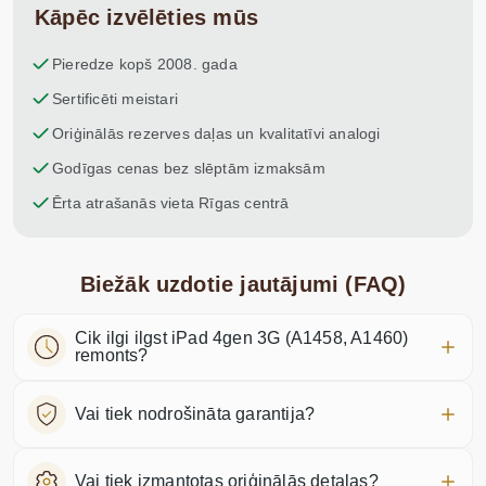
Kāpēc izvēlēties mūs
Pieredze kopš 2008. gada
Sertificēti meistari
Oriģinālās rezerves daļas un kvalitatīvi analogi
Godīgas cenas bez slēptām izmaksām
Ērta atrašanās vieta Rīgas centrā
Biežāk uzdotie jautājumi (FAQ)
Cik ilgi ilgst iPad 4gen 3G (A1458, A1460)
remonts?
Vai tiek nodrošināta garantija?
Vai tiek izmantotas oriģinālās detaļas?