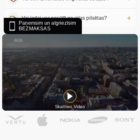
Vai ierīci var nosūtīt no citas pilsētas?
Paņemsim un atgriezīsim
BEZMAKSAS
Skatīties Video