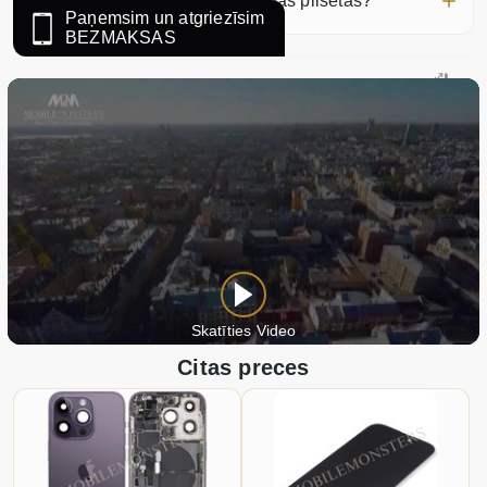
Vai ierīci var nosūtīt no citas pilsētas?
Paņemsim un atgriezīsim
BEZMAKSAS
Skatīties Video
Citas preces