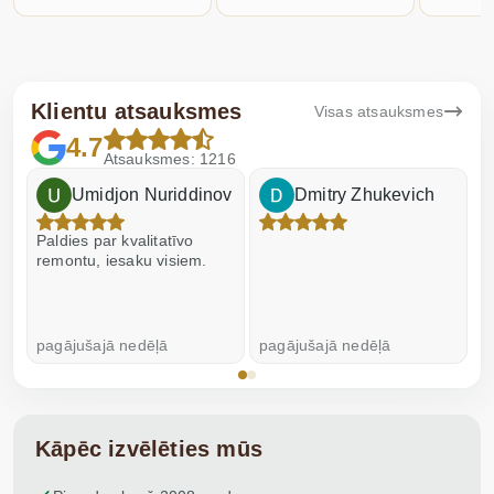
Klientu atsauksmes
Visas atsauksmes
4.7
Atsauksmes: 1216
Umidjon Nuriddinov
Dmitry Zhukevich
Paldies par kvalitatīvo
I
remontu, iesaku visiem.
pagājušajā nedēļā
pagājušajā nedēļā
p
Kāpēc izvēlēties mūs