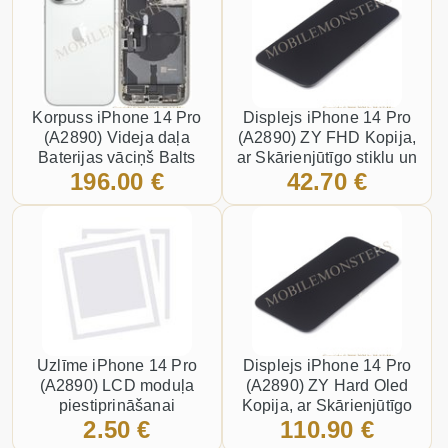
Korpuss iPhone 14 Pro
Displejs iPhone 14 Pro
(A2890) Videja daļa
(A2890) ZY FHD Kopija,
Baterijas vāciņš Balts
ar Skārienjūtīgo stiklu un
196.00 €
42.70 €
apkart ramiti Melns
Uzlīme iPhone 14 Pro
Displejs iPhone 14 Pro
(A2890) LCD moduļa
(A2890) ZY Hard Oled
piestiprināšanai
Kopija, ar Skārienjūtīgo
2.50 €
110.90 €
stiklu un apkart ramiti
Melns