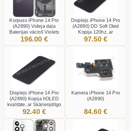
Korpuss iPhone 14 Pro
Displejs iPhone 14 Pro
(A2890) Videja daļa
(A2890) DD Soft Oled
Baterijas vāciņš Violets
Kopija 120hz, ar
196.00 €
97.50 €
Skārienjūtīgo stiklu un
apkart ramiti Melns
Displejs iPhone 14 Pro
Kamera iPhone 14 Pro
(A2890) Kopija hOLED
(A2890)
kvalitāte, ar Skārienjūtīgo
92.40 €
84.60 €
stiklu un apkart ramiti
Melns