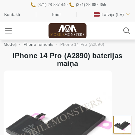
(371) 28 887 449
(371) 28 887 355
Kontakti
Ieiet
Latvija
(LV)
MOBILE
MONSTERS
Modeļi
iPhone remonts
iPhone 14 Pro (A2890)
iPhone 14 Pro (A2890) baterijas
maiņa