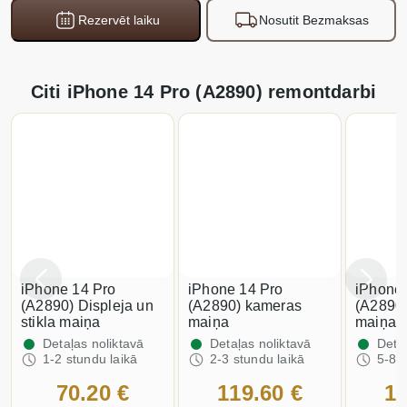
Rezervēt laiku
Nosutit Bezmaksas
Citi iPhone 14 Pro (A2890) remontdarbi
iPhone 14 Pro
iPhone 14 Pro
iPhone 
(A2890) Displeja un
(A2890) kameras
(A2890
stikla maiņa
maiņa
maiņa
Detaļas noliktavā
Detaļas noliktavā
Detaļ
1-2 stundu laikā
2-3 stundu laikā
5-8 s
70.20 €
119.60 €
12