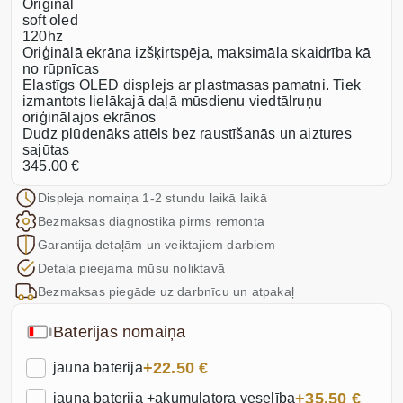
Original
soft oled
120hz
Oriģinālā ekrāna izšķirtspēja, maksimāla skaidrība kā
no rūpnīcas
Elastīgs OLED displejs ar plastmasas pamatni. Tiek
izmantots lielākajā daļā mūsdienu viedtālruņu
oriģinālajos ekrānos
Dudz plūdenāks attēls bez raustīšanās un aiztures
sajūtas
345.00 €
Displeja nomaiņa 1-2 stundu laikā laikā
Bezmaksas diagnostika pirms remonta
Garantija detaļām un veiktajiem darbiem
Detaļa pieejama mūsu noliktavā
Bezmaksas piegāde uz darbnīcu un atpakaļ
Baterijas nomaiņa
+22.50 €
jauna baterija
+35.50 €
jauna baterija +akumulatora veselība