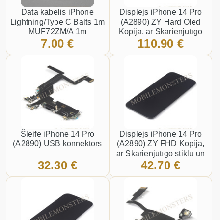
Data kabelis iPhone
Displejs iPhone 14 Pro
Lightning/Type C Balts 1m
(A2890) ZY Hard Oled
MUF72ZM/A 1m
Kopija, ar Skārienjūtīgo
7.00 €
110.90 €
MUF72ZM/A
stiklu un apkart ramiti
Melns
Šleife iPhone 14 Pro
Displejs iPhone 14 Pro
(A2890) USB konnektors
(A2890) ZY FHD Kopija,
ar Skārienjūtīgo stiklu un
32.30 €
42.70 €
apkart ramiti Melns