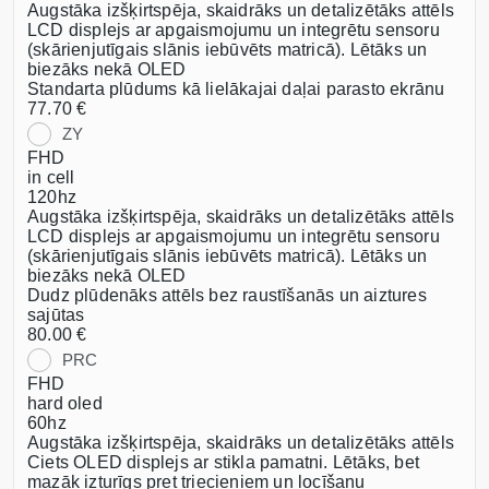
Augstāka izšķirtspēja, skaidrāks un detalizētāks attēls
LCD displejs ar apgaismojumu un integrētu sensoru
(skārienjutīgais slānis iebūvēts matricā). Lētāks un
biezāks nekā OLED
Standarta plūdums kā lielākajai daļai parasto ekrānu
77.70 €
ZY
FHD
in cell
120hz
Augstāka izšķirtspēja, skaidrāks un detalizētāks attēls
LCD displejs ar apgaismojumu un integrētu sensoru
(skārienjutīgais slānis iebūvēts matricā). Lētāks un
biezāks nekā OLED
Dudz plūdenāks attēls bez raustīšanās un aiztures
sajūtas
80.00 €
PRC
FHD
hard oled
60hz
Augstāka izšķirtspēja, skaidrāks un detalizētāks attēls
Ciets OLED displejs ar stikla pamatni. Lētāks, bet
mazāk izturīgs pret triecieniem un locīšanu