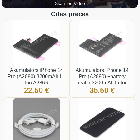
Skatīties Video
Citas preces
Akumulators iPhone 14
Akumulators iPhone 14
Pro (A2890) 3200mAh Li-
Pro (A2890) +battery
Ion A2866
health 3200mAh Li-Ion
22.50 €
35.50 €
A2866