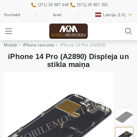
(371) 28 887 449
(371) 28 887 355
Kontakti
Ieiet
Latvija
(LV)
MOBILE
MONSTERS
Modeļi
iPhone remonts
iPhone 14 Pro (A2890)
iPhone 14 Pro (A2890) Displeja un
stikla maiņa