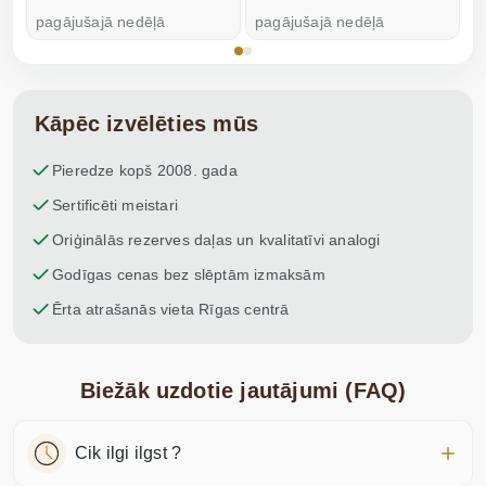
pagājušajā nedēļā
pagājušajā nedēļā
p
Kāpēc izvēlēties mūs
Pieredze kopš 2008. gada
Sertificēti meistari
Oriģinālās rezerves daļas un kvalitatīvi analogi
Godīgas cenas bez slēptām izmaksām
Ērta atrašanās vieta Rīgas centrā
Biežāk uzdotie jautājumi (FAQ)
Cik ilgi ilgst ?