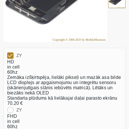
ZY
HD
in cell
60hz
Zemāka izšķirtspēja, lielāki pikseļi un mazāk asa bilde
LCD displejs ar apgaismojumu un integrētu sensoru
(skārienjutīgais slānis iebūvēts matricā). Lētāks un
biezāks nekā OLED
Standarta plūdums kā lielākajai daļai parasto ekrānu
70.20 €
ZY
FHD
in cell
60hz