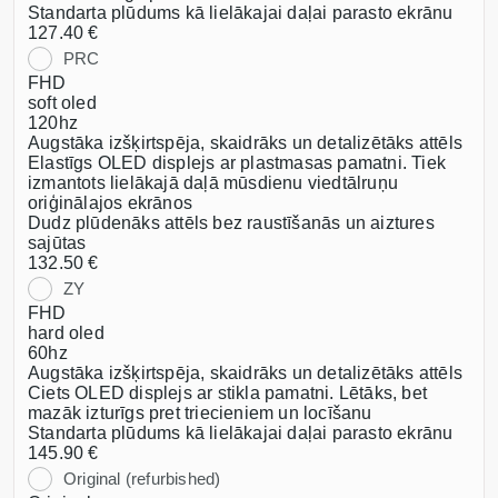
Standarta plūdums kā lielākajai daļai parasto ekrānu
127.40 €
PRC
FHD
soft oled
120hz
Augstāka izšķirtspēja, skaidrāks un detalizētāks attēls
Elastīgs OLED displejs ar plastmasas pamatni. Tiek
izmantots lielākajā daļā mūsdienu viedtālruņu
oriģinālajos ekrānos
Dudz plūdenāks attēls bez raustīšanās un aiztures
sajūtas
132.50 €
ZY
FHD
hard oled
60hz
Augstāka izšķirtspēja, skaidrāks un detalizētāks attēls
Ciets OLED displejs ar stikla pamatni. Lētāks, bet
mazāk izturīgs pret triecieniem un locīšanu
Standarta plūdums kā lielākajai daļai parasto ekrānu
145.90 €
Original (refurbished)