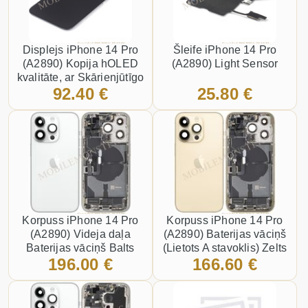
Displejs iPhone 14 Pro
Šleife iPhone 14 Pro
(A2890) Kopija hOLED
(A2890) Light Sensor
kvalitāte, ar Skārienjūtīgo
92.40 €
25.80 €
stiklu un apkart ramiti
Melns
Korpuss iPhone 14 Pro
Korpuss iPhone 14 Pro
(A2890) Videja daļa
(A2890) Baterijas vāciņš
Baterijas vāciņš Balts
(Lietots A stavoklis) Zelts
196.00 €
166.60 €