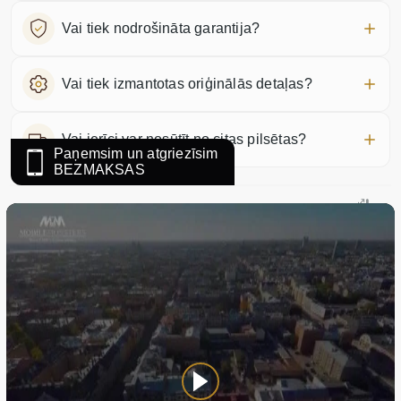
Vai tiek nodrošināta garantija?
Vai tiek izmantotas oriģinālās detaļas?
Vai ierīci var nosūtīt no citas pilsētas?
Paņemsim un atgriezīsim
BEZMAKSAS