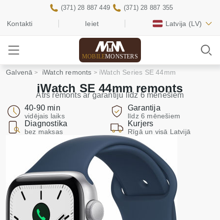
(371) 28 887 449
(371) 28 887 355
Kontakti
Ieiet
Latvija
(LV)
MOBILE
MONSTERS
Galvenā
iWatch remonts
iWatch Series SE 44mm
iWatch SE 44mm remonts
Ātrs remonts ar garantiju līdz 6 mēnešiem
40-90 min
Garantija
vidējais laiks
līdz 6 mēnešiem
Diagnostika
Kurjers
bez maksas
Rīgā un visā Latvijā