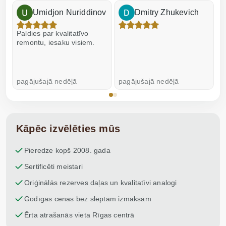
Umidjon Nuriddinov
Dmitry Zhukevich
Paldies par kvalitatīvo
I
remontu, iesaku visiem.
pagājušajā nedēļā
pagājušajā nedēļā
p
Kāpēc izvēlēties mūs
Pieredze kopš 2008. gada
Sertificēti meistari
Oriģinālās rezerves daļas un kvalitatīvi analogi
Godīgas cenas bez slēptām izmaksām
Ērta atrašanās vieta Rīgas centrā