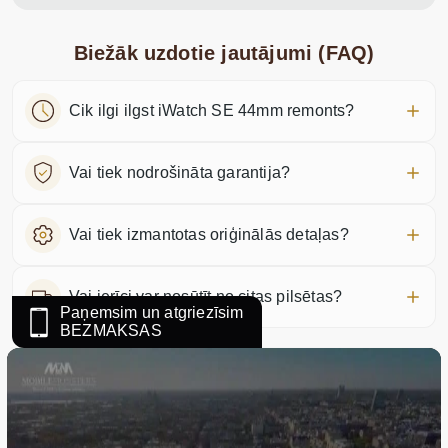
Biežāk uzdotie jautājumi (FAQ)
Cik ilgi ilgst iWatch SE 44mm remonts?
Vai tiek nodrošināta garantija?
Vai tiek izmantotas oriģinālās detaļas?
Vai ierīci var nosūtīt no citas pilsētas?
Paņemsim un atgriezīsim
BEZMAKSAS