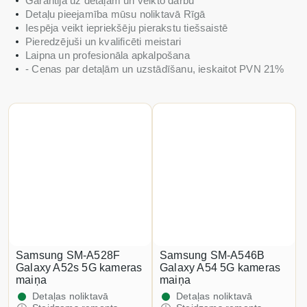
Garantija uz detaļām un veikto darbu
Detaļu pieejamība mūsu noliktavā Rīgā
Iespēja veikt iepriekšēju pierakstu tiešsaistē
Pieredzējuši un kvalificēti meistari
Laipna un profesionāla apkalpošana
- Cenas par detaļām un uzstādīšanu, ieskaitot PVN 21%
Samsung SM-A528F
Samsung SM-A546B
Galaxy A52s 5G kameras
Galaxy A54 5G kameras
maiņa
maiņa
Detaļas noliktavā
Detaļas noliktavā