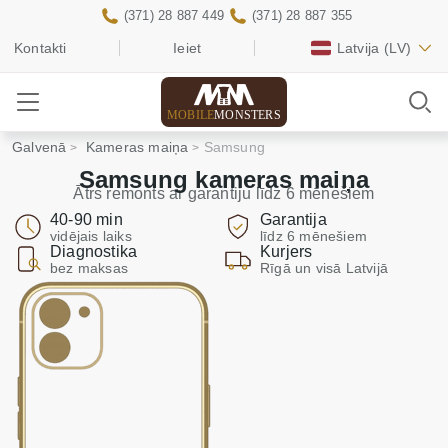
(371) 28 887 449
(371) 28 887 355
Kontakti
Ieiet
Latvija
(LV)
MOBILE
MONSTERS
Galvenā
Kameras maiņa
Samsung
Samsung kameras maiņa
Ātrs remonts ar garantiju līdz 6 mēnešiem
40-90 min
Garantija
vidējais laiks
līdz 6 mēnešiem
Diagnostika
Kurjers
bez maksas
Rīgā un visā Latvijā