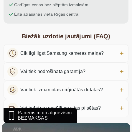
Godīgas cenas bez slēptām izmaksām
Ērta atrašanās vieta Rīgas centrā
Biežāk uzdotie jautājumi (FAQ)
Cik ilgi ilgst Samsung kameras maiņa?
Vai tiek nodrošināta garantija?
Vai tiek izmantotas oriģinālās detaļas?
Vai ierīci var nosūtīt no citas pilsētas?
Paņemsim un atgriezīsim
BEZMAKSAS