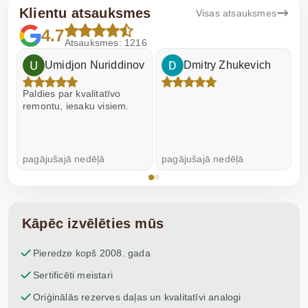
Klientu atsauksmes
Visas atsauksmes
4.7
Atsauksmes: 1216
Umidjon Nuriddinov
Dmitry Zhukevich
Paldies par kvalitatīvo
I
remontu, iesaku visiem.
pagājušajā nedēļā
pagājušajā nedēļā
p
Kāpēc izvēlēties mūs
Pieredze kopš 2008. gada
Sertificēti meistari
Oriģinālās rezerves daļas un kvalitatīvi analogi