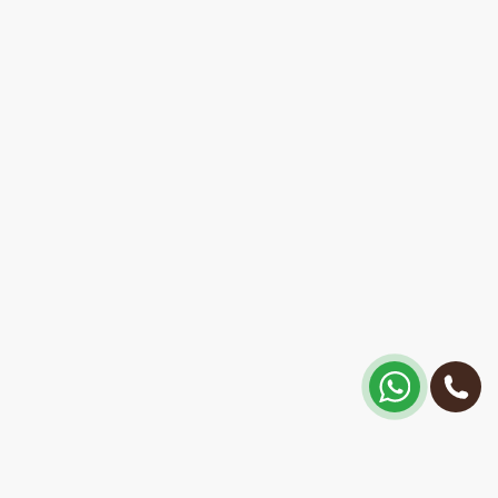
Kā nokļūt?
Matisa 30, Rīga, Latvija