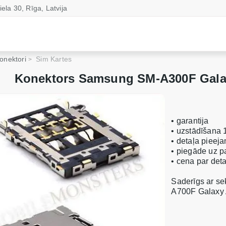
iela 30, Rīga, Latvija
onektori
Sim Kartes
Konektors Samsung SM-A300F Galaxy
• garantija
• uzstādīšana 
• detaļa pieeja
• piegāde uz 
• cena par de
Saderīgs ar s
A700F Galaxy