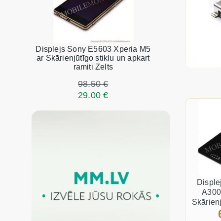
Displejs Sony E5603 Xperia M5
ar Skārienjūtīgo stiklu un apkart
ramiti Zelts
98.50 €
29.00 €
Displ
A300
Skārienj