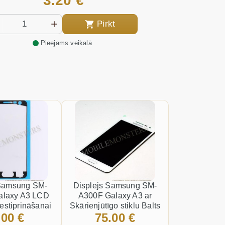
3.20 €
Pirkt
Pieejams veikalā
Samsung SM-
Displejs Samsung SM-
alaxy A3 LCD
A300F Galaxy A3 ar
estiprināšanai
Skārienjūtīgo stiklu Balts
.00 €
75.00 €