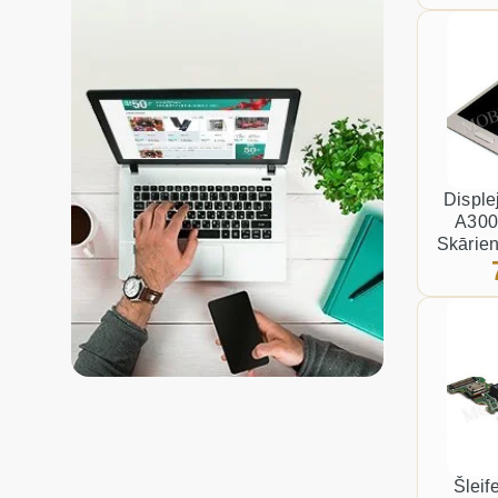
Displ
A300
Skārien
Šlei