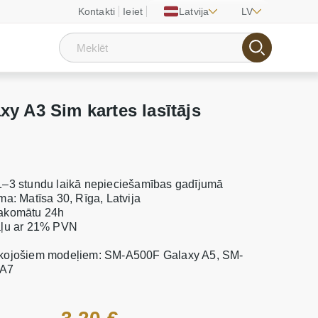
Kontakti
Ieiet
Latvija
LV
 A3 Sim kartes lasītājs
1–3 stundu laikā nepieciešamības gadījumā
ma: Matīsa 30, Rīga, Latvija
pakomātu 24h
taļu ar 21% PVN
ekojošiem modeļiem: SM-A500F Galaxy A5, SM-
 A7