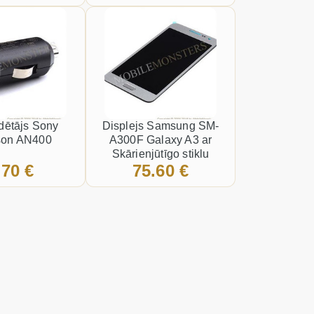
dētājs Sony
Displejs Samsung SM-
son AN400
A300F Galaxy A3 ar
Skārienjūtīgo stiklu
.70 €
75.60 €
Sudrabs