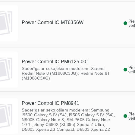
Pi
Power Control IC MT6356W
vei
Power Control IC PM6125-001
Pi
Saderīgs ar sekojošiem modeļiem: Xiaomi
vei
Redmi Note 8 (M1908C3JG), Redmi Note 8T
(M1908C3XG)
Power Control IC PM8941
Saderīgs ar sekojošiem modeļiem: Samsung
Pi
i9500 Galaxy S IV (S4), i9505 Galaxy S IV (S4),
vei
N9005 Galaxy Note 3, SM-P605 Galaxy Note
10.1 , Sony C6802 (XL39h) Xperia Z Ultra,
D5803 Xperia Z3 Compact, D6503 Xperia Z2