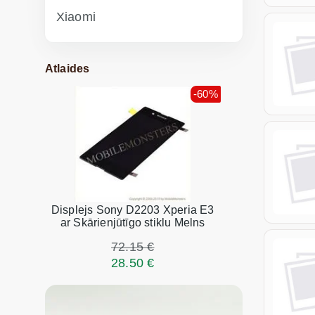
Xiaomi
Atlaides
-60%
Displejs Sony D2203 Xperia E3
ar Skārienjūtīgo stiklu Melns
72.15 €
28.50 €