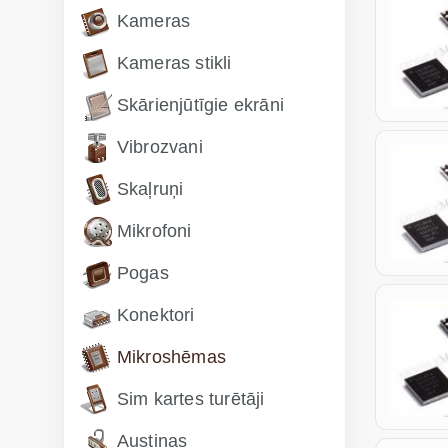
Kameras
Kameras stikli
Skārienjūtīgie ekrāni
Vibrozvani
Skaļruņi
Mikrofoni
Pogas
Konektori
Mikroshēmas
Sim kartes turētāji
Austiņas