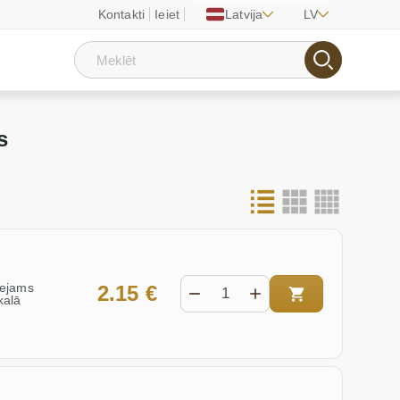
Kontakti
Ieiet
Latvija
LV
s
eejams
2.15 €
kalā