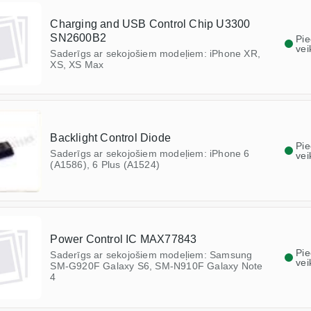
Charging and USB Control Chip U3300
SN2600B2
Pi
vei
Saderīgs ar sekojošiem modeļiem: iPhone XR,
XS, XS Max
Backlight Control Diode
Pi
Saderīgs ar sekojošiem modeļiem: iPhone 6
vei
(A1586), 6 Plus (A1524)
Power Control IC MAX77843
Pi
Saderīgs ar sekojošiem modeļiem: Samsung
vei
SM-G920F Galaxy S6, SM-N910F Galaxy Note
4