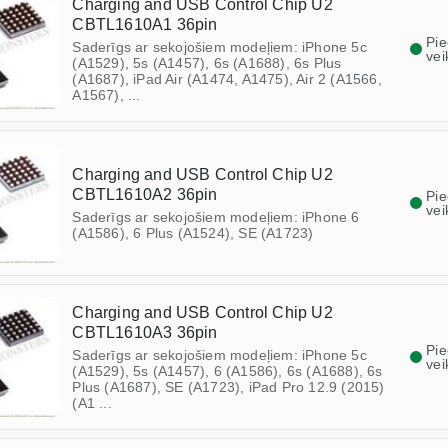
Charging and USB Control Chip U2
CBTL1610A1 36pin
Pi
Saderīgs ar sekojošiem modeļiem: iPhone 5c
vei
(A1529), 5s (A1457), 6s (A1688), 6s Plus
(A1687), iPad Air (A1474, A1475), Air 2 (A1566,
A1567), ...
Charging and USB Control Chip U2
CBTL1610A2 36pin
Pi
vei
Saderīgs ar sekojošiem modeļiem: iPhone 6
(A1586), 6 Plus (A1524), SE (A1723)
Charging and USB Control Chip U2
CBTL1610A3 36pin
Pi
Saderīgs ar sekojošiem modeļiem: iPhone 5c
vei
(A1529), 5s (A1457), 6 (A1586), 6s (A1688), 6s
Plus (A1687), SE (A1723), iPad Pro 12.9 (2015)
(A1 ...