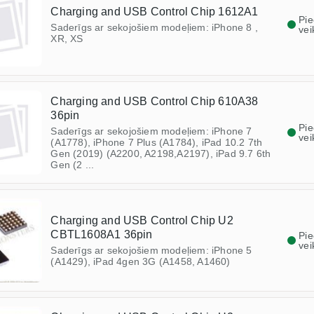
Charging and USB Control Chip 1612A1
Pi
Saderīgs ar sekojošiem modeļiem: iPhone 8 ,
vei
XR, XS
Charging and USB Control Chip 610A38
36pin
Pi
Saderīgs ar sekojošiem modeļiem: iPhone 7
vei
(A1778), iPhone 7 Plus (A1784), iPad 10.2 7th
Gen (2019) (A2200, A2198,A2197), iPad 9.7 6th
Gen (2 ...
Charging and USB Control Chip U2
CBTL1608A1 36pin
Pi
vei
Saderīgs ar sekojošiem modeļiem: iPhone 5
(A1429), iPad 4gen 3G (A1458, A1460)