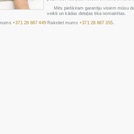
Mēs piešķiram garantiju visiem mūsu darbi
veikti un kādas detaļas tika nomainītas.
t mums
+371 28 887 449
Rakstiet mums
+371 28 887 355
.