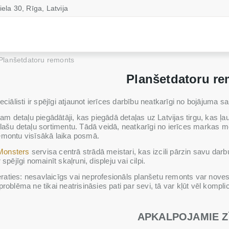
iela 30, Rīga, Latvija
Planšetdatoru remonts
Planšetdatoru r
ciālisti ir spējīgi atjaunot ierīces darbību neatkarīgi no bojājuma 
 detaļu piegādātāji, kas piegādā detaļas uz Latvijas tirgu, kas ļa
plašu detaļu sortimentu. Tādā veidā, neatkarīgi no ierīces markas 
emontu visīsākā laika posmā.
Monsters
servisa centrā strādā meistari, kas izcili pārzin savu darbu
 spējīgi nomainīt skaļruni, displeju vai cilpi.
aties: nesavlaicīgs vai neprofesionāls planšetu remonts var novest
problēma ne tikai neatrisināsies pati par sevi, tā var kļūt vēl kompli
APKALPOJAMIE Z