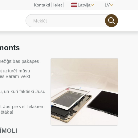
Kontakti
Ieiet
Latvija
LV
emonts
sarežģītības pakāpes.
uj uzturēt mūsu
mēs varam veikt
, un kuri faktiski Jūsu
 Jūs pie vēl lielākiem
cētāka!
ĪMOLI