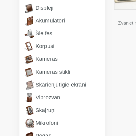
Displeji
Akumulatori
Zvanie
Šleifes
Korpusi
Kameras
Kameras stikli
Skārienjūtīgie ekrāni
Vibrozvani
Skaļruņi
Mikrofoni
Pogas