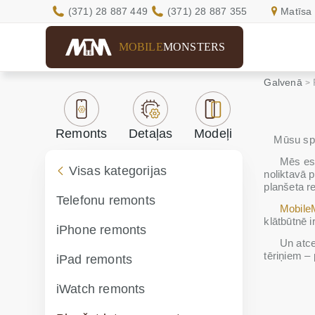
(371) 28 887 449
(371) 28 887 355
Matīsa 
MOBILE
MONSTERS
Galvenā
Remonts
Detaļas
Modeļi
Mūsu spe
Mēs esam
Visas kategorijas
noliktavā 
planšeta r
Telefonu remonts
Mobile
klātbūtnē ir
iPhone remonts
Un atcer
tēriņiem – 
iPad remonts
iWatch remonts