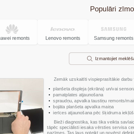
Populāri zīmo
awei remonts
Lenovo remonts
Samsung remonts
Izmantojiet meklēš
Zemāk uzskaitīti vispieprasītākie darbu
planšeta displeja (ekrāna) un/vai sensor
pamatplates atjaunošana
spraudņu, apvalka taustiņu remonts/ma
bojāta planšeta apvalka maiņa
ierīces atjaunošana pēc šķidruma iekļū
Bieži diagnostika, kas tika veikta savlai
tāpēc speciālisti iesaka vērsties servisa 
pazīmes. Tas ļaus noteikt un novērst defek