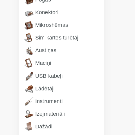
Konektori
Mikroshēmas
Sim kartes turētāji
Austiņas
Maciņi
USB kabeļi
Lādētāji
Instrumenti
Izejmateriāli
Dažādi