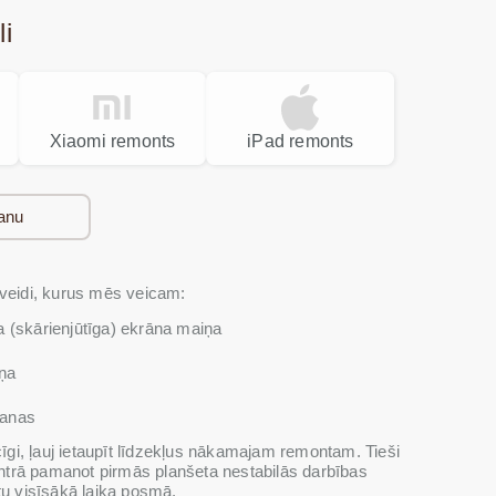
li
Xiaomi remonts
iPad remonts
anu
 veidi, kurus mēs veicam:
a (skārienjūtīga) ekrāna maiņa
iņa
šanas
cīgi, ļauj ietaupīt līdzekļus nākamajam remontam. Tieši
centrā pamanot pirmās planšeta nestabilās darbības
tu visīsākā laika posmā.