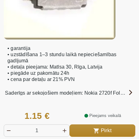
• garantija
• uzstādīšana 1–3 stundu laikā nepieciešamības
gadījumā
• detaļa pieejama: Matīsa 30, Rīga, Latvija
• piegāde uz pakomātu 24h
• cena par detaļu ar 21% PVN
Saderīgs ar sekojošiem modeļiem: Nokia 2720f Fold, 3100, 3109c Classic, 3110c Classic, 515, 520 Lumia, 5228, 6030, 6151, 6170, 620 Lumia, 6233, 630 Lumia, 630 Lumia Dual SIM, 6300, 6303c Classic, 635 Lumia, 6700c Classic, 7270, 8800 Arte, 8800 Arte Carbon, 8800 Arte Sapphire, 930 Lumia, C7, E51, E6, N81, N95, N95 8Gb, X6, Samsung i9000 Galaxy S, Sony Ericsson J10i Elm, K750i, K800i, LT18i Xperia Arc S, W800i, WT19i, Motorola DEFY, HTC Desire 500, Desire HD, Desire S S510e, Desire Z, Evo 3D, Explorer, Incredible S , WildFire , Sony C2105 Xperia L, Microsoft 640 XL Lumia
1.15 €
Pieejams veikalā
Pirkt