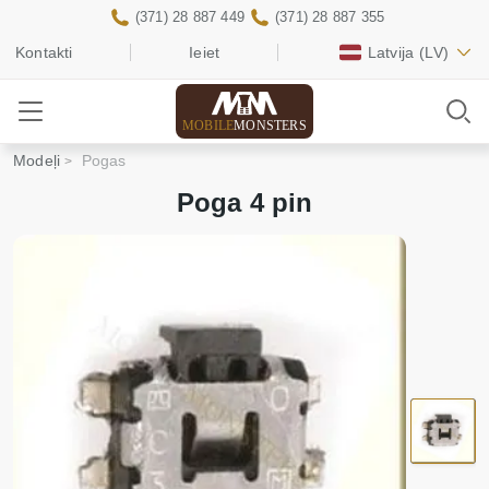
(371) 28 887 449
(371) 28 887 355
Kontakti
Ieiet
Latvija
(LV)
MOBILE
MONSTERS
Modeļi
Pogas
Poga 4 pin