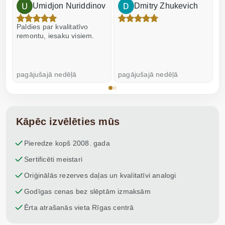
Umidjon Nuriddinov
Dmitry Zhukevich
Paldies par kvalitatīvo
I
remontu, iesaku visiem.
pagājušajā nedēļā
pagājušajā nedēļā
p
Kāpēc izvēlēties mūs
Pieredze kopš 2008. gada
Sertificēti meistari
Oriģinālās rezerves daļas un kvalitatīvi analogi
Godīgas cenas bez slēptām izmaksām
Ērta atrašanās vieta Rīgas centrā