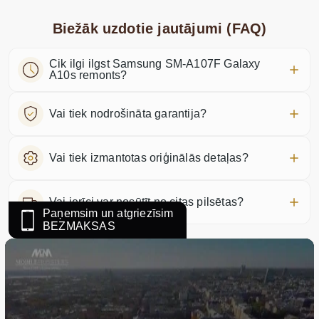
Biežāk uzdotie jautājumi (FAQ)
Cik ilgi ilgst Samsung SM-A107F Galaxy
A10s remonts?
Vai tiek nodrošināta garantija?
Vai tiek izmantotas oriģinālās detaļas?
Vai ierīci var nosūtīt no citas pilsētas?
Paņemsim un atgriezīsim
BEZMAKSAS