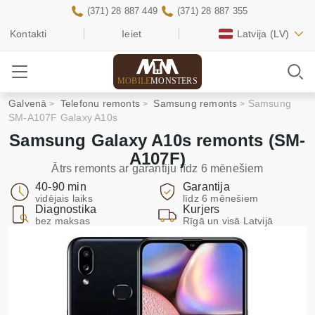
(371) 28 887 449
(371) 28 887 355
Kontakti
Ieiet
Latvija
(LV)
MOBILE
MONSTERS
Galvenā
Telefonu remonts
Samsung remonts
Samsung
SM-A107F Galaxy A10s
Samsung Galaxy A10s remonts (SM-
A107F)
Ātrs remonts ar garantiju līdz 6 mēnešiem
40-90 min
Garantija
vidējais laiks
līdz 6 mēnešiem
Diagnostika
Kurjers
bez maksas
Rīgā un visā Latvijā